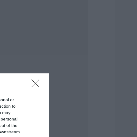
.08.2026 | 09:30
ωρίς νερό σήμερα
υτές οι περιοχές
ης Εύβοιας
.08.2026 | 09:15
οιες περιοχές θα
χουν σήμερα (6/8)
ιακοπή ρεύματος
την Εύβοια
.08.2026 | 09:00
ύβοια τώρα
ιακοπή νερού σε
υτή την περιοχή
sonal or
ης Αμαρύνθου
ection to
.08.2026 | 08:45
ou may
 personal
ορτολόγιο: Ποιοι
out of the
ιορτάζουν σήμερα,
 downstream
έμπτη 6