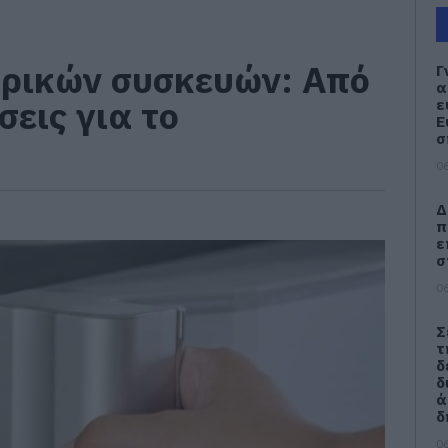
τρικών συσκευών: Από
Γ
α
σεις για το
ε
Ε
σ
06
Δ
π
ε
σ
06
Σ
τ
δ
δ
ά
δ
06