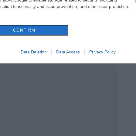
οδότηση για μονογονεϊκές και οικογένειες με
cation functionality and fraud prevention, and other user protection.
ας είναι η διασφάλιση της ανακύκλωσης, με
CONFIRM
υσκευής η οποία θα σημαίνεται με ειδικό
φάλιση τοποθέτησης καινούργιας συσκευής
Data Deletion
Data Access
Privacy Policy