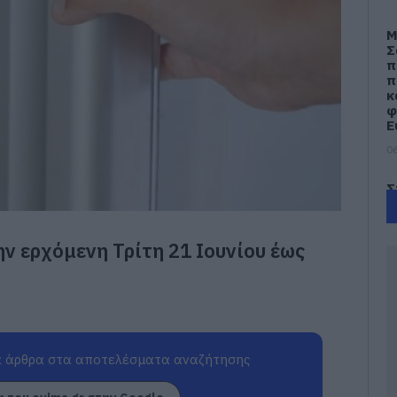
Μ
Σ
π
π
κ
φ
Ε
06
Σ
δ
δ
Ε
ην ερχόμενη Τρίτη 21 Ιουνίου έως
ν
α
06
Κ
Ε
γ
 άρθρα στα αποτελέσματα αναζήτησης
κ
τ