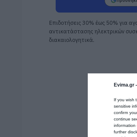
Προσθήκη
Επιδοτήσεις 30% έως 50% για αγ
αντικατάστασης ηλεκτρικών συσκε
διακαιολογητικά.
Evima.gr 
If you wish 
sensitive in
confirm you
continue se
information 
further disc