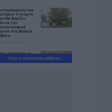
εταμόρφωση του
ωτήρος: Η γιορτή
ου θα θυμίζει
άντα την
αταστροφική
ωτιά στη Βόρεια
ύβοια
.08.2026 | 10:00
τα «κάγκελα» οι
άσκαλοι για τους
Όλες οι τελευταίες ειδήσεις
ιορισμούς: «Η
ύβοια δεν μπορεί
α παραμένει
όρατη»
.08.2026 | 09:45
αλοκαίρι στην
ύβοια: Πώς οι νέοι
έμισαν με κόσμο
αι φέτος το χωριό
ους!