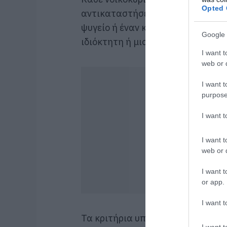
Opted 
αντικαταστήσει έως και τρεις ηλε
ψυγείο ή έναν καταψύκτη) για την
Google 
ιδιόκτητη ή μισθωμένη.
I want t
web or d
I want t
purpose
I want 
I want t
web or d
I want t
or app.
I want t
Τα κριτήρια υπαγωγής περιλαμβάν
I want t