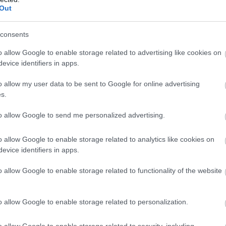
Out
κτρικές συσκευές (μέχρι 2 κλιματιστικά, ένα
05
 κύρια ή την δευτερεύουσα κατοικία,
Κ
consents
μ
–
o allow Google to enable storage related to advertising like cookies on
2
evice identifiers in apps.
05
o allow my user data to be sent to Google for online advertising
s.
Α
Ε
χ
to allow Google to send me personalized advertising.
μ
9
κ
o allow Google to enable storage related to analytics like cookies on
evice identifiers in apps.
05
o allow Google to enable storage related to functionality of the website
o allow Google to enable storage related to personalization.
ουν το εισόδημα και το πλήθος των μελών
o allow Google to enable storage related to security, including