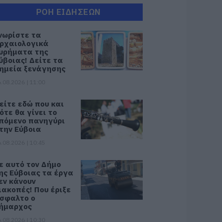
ΡΟΗ ΕΙΔΗΣΕΩΝ
νωρίστε τα
ρχαιολογικά
υρήματα της
ύβοιας! Δείτε τα
ημεία ξενάγησης
.08.2026 | 11:00
είτε εδώ που και
ότε θα γίνει το
πόμενο πανηγύρι
την Εύβοια
.08.2026 | 10:45
ε αυτό τον Δήμο
ης Εύβοιας τα έργα
εν κάνουν
ιακοπές! Που έριξε
σφαλτο ο
ήμαρχος
.08.2026 | 10:30