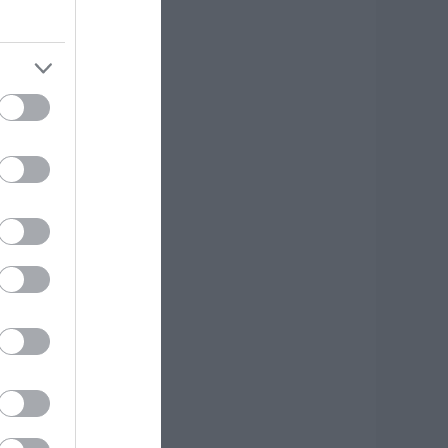
.08.2026 | 22:00
οριτσάκι βρέθηκε
όνο στους δρόμους
 Χειροπέδες στον
5χρονο πατέρα του
.08.2026 | 21:40
πάτη-σοκ στην
ύβοια: «Βγάλτε τα
ρυσαφικά στο
παλκόνι» – Έχασε
.500 ευρώ και
οσμήματα
.08.2026 | 21:20