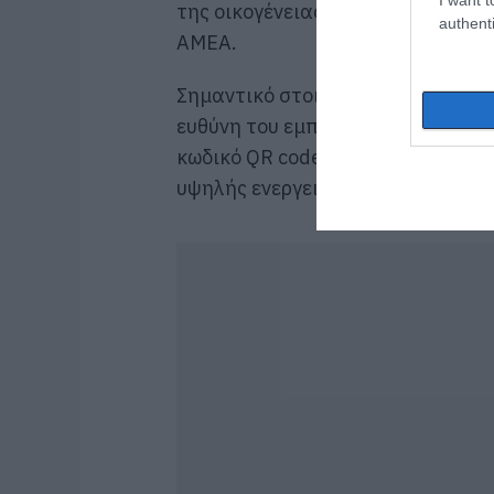
της οικογένειας με πρόσθετη μορι
authenti
ΑΜΕΑ.
Σημαντικό στοιχείο της διαδικασί
ευθύνη του εμπόρου, της παλιάς σ
κωδικό QR code όπως και η διασ
υψηλής ενεργειακής κλάσης.