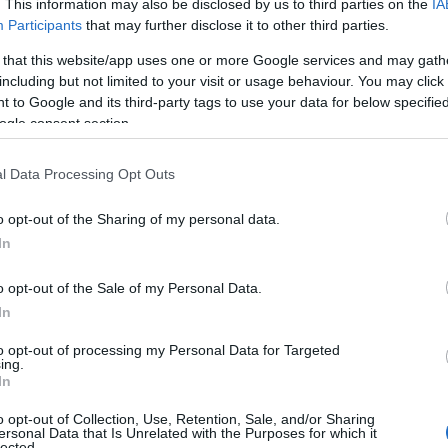
. This information may also be disclosed by us to third parties on the
IA
Α
Participants
that may further disclose it to other third parties.
μενη Τρίτη 21 Ιουνίου έως τις 5 Ιουλίου.
06
 that this website/app uses one or more Google services and may gath
ατάσταση κλιματιστικών, ψυγείων και
including but not limited to your visit or usage behaviour. You may click 
Κ
α
 to Google and its third-party tags to use your data for below specifi
ών που έχουν τη μεγαλύτερη κατανάλωση
υ
ogle consent section.
ημα που το υποστηρίζει σχεδιάστηκε
Ε
τ
στοιχεία να αντλούνται αυτόματα.
l Data Processing Opt Outs
06
φερόμενος είναι οι κωδικοί του taxisnet, ο
o opt-out of the Sharing of my personal data.
Δ
ειας και το κινητό του τηλέφωνο.
ε
In
Ε
α
αναλωτής θα λαμβάνει ηλεκτρονικά, στο
o opt-out of the Sale of my Personal Data.
Π
 αντιστοιχεί στην επιδότηση που δικαιούται
In
06
μειωμένη τιμή από το κατάστημα που
to opt-out of processing my Personal Data for Targeted
Ε
ing.
 πρόγραμμα). Θα είναι υποχρεωμένος επίσης
Μ
In
α
 για ανακύκλωση.
δ
o opt-out of Collection, Use, Retention, Sale, and/or Sharing
α
ersonal Data that Is Unrelated with the Purposes for which it
στο πρόγραμμα θα έχει τη δυνατότητα να
τ
lected.