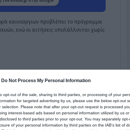
 του evima.gr στην Google
06
Χ
ορά καινούργιων προβλέπει το πρόγραμμα
α
τ
υών, ενώ οι αιτήσεις υπολάλλονται χωρίς
06
Π
έ
δ
σ
06
-
Do Not Process My Personal Information
Ε
δ
α
to opt-out of the sale, sharing to third parties, or processing of your per
τ
formation for targeted advertising by us, please use the below opt-out s
06
r selection. Please note that after your opt-out request is processed y
eing interest-based ads based on personal information utilized by us or
Ε
disclosed to third parties prior to your opt-out. You may separately opt-
γ
losure of your personal information by third parties on the IAB’s list of
Π