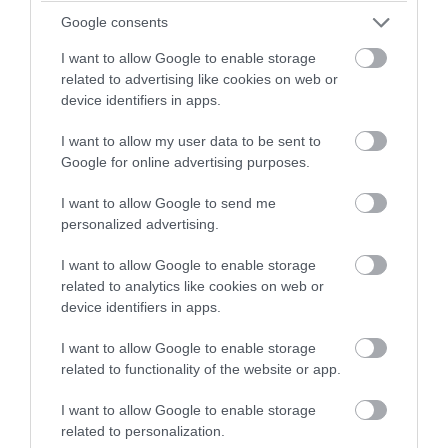
Google consents
I want to allow Google to enable storage
related to advertising like cookies on web or
device identifiers in apps.
Ακολουθήστε το evima.gr στο
Google News
I want to allow my user data to be sent to
Διαβάστε όλες τις
ειδήσεις για την Εύβοια
Google for online advertising purposes.
Διαβάστε όλες τις
τελευταίες ειδήσεις
για την
I want to allow Google to send me
Ελλάδα
και τον
Κόσμο
στο
evima.gr
personalized advertising.
TAGS:
ΕΚΠΑΙΔΕΥΤΙΚΟΙ
ΕΠΙΔΟΜΑ 220 ΕΥΡΩ
I want to allow Google to enable storage
related to analytics like cookies on web or
ΡΟΗ ΕΙΔΗΣΕΩΝ
device identifiers in apps.
Μεγάλο πανηγύρι στην Εύβοια:
I want to allow Google to enable storage
Πλημμύρισε με κόσμο η Φαράκλα
related to functionality of the website or app.
(pics&vid)
08.08.2026 | 00:59
I want to allow Google to enable storage
related to personalization.
Ο καιρός αλλάζει πρόσωπο: