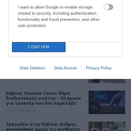
Έρχονται 40άρια μαζί με
I want to allow Google to enable storage
θυελλώδη μελτέμια
related to security, including authentication
07.08.2026 | 22:20
functionality and fraud prevention, and other
user protection.
Εύβοια: Ηχηρό μήνυμα πέντε
χρόνια μετά τη μεγάλη
καταστροφή του 2021
CONFIRM
07.08.2026 | 22:00
Νέο τροχαίο με υλικές ζημιές
Data Deletion
Data Access
Privacy Policy
07.08.2026 | 21:40
Εύβοια: Γυναίκα έπεσε θύμα
διαδικτυακής απάτης – Πλήρωσε
για τρακτέρ που δεν παρέλαβε
07.08.2026 | 21:20
Τραγωδία στην Εύβοια: Άνδρας
ανασύρθηκε χωρίς τις αισθήσεις