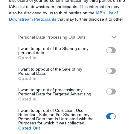
disclosure of your personal information by third parties on the
IAB’s list of downstream participants. This information may
also be disclosed by us to third parties on the
IAB’s List of
Downstream Participants
that may further disclose it to other
third parties.
Please note that this website/app uses one or more Google
Personal Data Processing Opt Outs
services and may gather and store information including but
not limited to your visit or usage behaviour. You may click to
I want to opt-out of the Sharing of my
personal data.
grant or deny consent to Google and its third-party tags to
Opted In
use your data for below specified purposes in below Google
consent section.
I want to opt-out of the Sale of my
Personal Data.
Opted In
I want to opt-out of processing my
Personal Data for Targeted Advertising.
Opted In
I want to opt-out of Collection, Use,
Retention, Sale, and/or Sharing of my
Personal Data that Is Unrelated with the
Purposes for which it was collected.
Opted Out