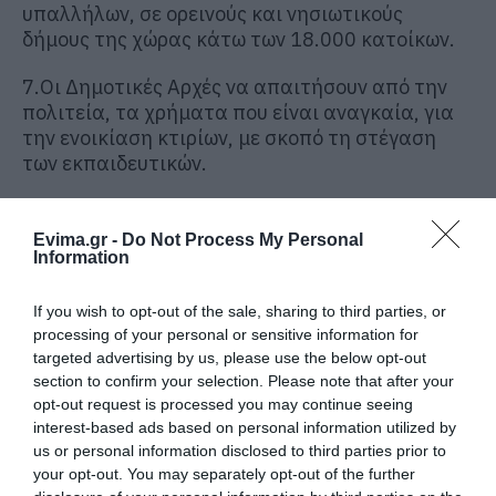
υπαλλήλων, σε ορεινούς και νησιωτικούς
δήμους της χώρας κάτω των 18.000 κατοίκων.
7.Οι Δημοτικές Αρχές να απαιτήσουν από την
πολιτεία, τα χρήματα που είναι αναγκαία, για
την ενοικίαση κτιρίων, με σκοπό τη στέγαση
των εκπαιδευτικών.
8. Να ισχύσει άμεσα η δυνατότητα καταβολής
χρηματικού επιδόματος για όλους τους
Evima.gr -
Do Not Process My Personal
Information
νησιωτικούς Δήμους
9. Να συμπεριληφθούν άμεσα και οι μόνιμοι
If you wish to opt-out of the sale, sharing to third parties, or
εκπαιδευτικοί στη δυνατότητα πρόσβασης στο
processing of your personal or sensitive information for
δικαίωμα στέγασης και σίτισης από τους
targeted advertising by us, please use the below opt-out
section to confirm your selection. Please note that after your
Δήμους.
opt-out request is processed you may continue seeing
interest-based ads based on personal information utilized by
Πηγή: ieidiseis.gr
us or personal information disclosed to third parties prior to
your opt-out. You may separately opt-out of the further