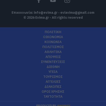
Επικοινωνία:
info@evima.gr
-
eviavima@gmail.com
© 2026 Evima.gr - All rights reserved
ΠΟΛΙΤΙΚΗ
ΟΙΚΟΝΟΜΙΑ
ΚΟΙΝΩΝΙΑ
ΠΟΛΙΤΙΣΜΟΣ
ΑΘΛΗΤΙΚΑ
ΑΠΟΨΕΙΣ
ΣΥΝΕΝΤΕΥΞΕΙΣ
ΔΙΕΘΝΗ
ΥΓΕΙΑ
ΤΟΥΡΙΣΜΟΣ
ΑΓΓΕΛΙΕΣ
ΔΙΑΚΟΠΕΣ
ΟΡΟΙ ΧΡΗΣΗΣ
ΤΑΥΤΟΤΗΤΑ
PRODUCED BY
WHISKEY