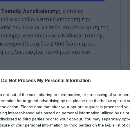
π
τ
Τοπικής Αυτοδιοίκησης
, ο οποίος
ε
μόδια κοινοβουλευτική επιτροπή την
07
τός του Ιουνίου να τεθεί και στην κρίση της
Π
ο υπουργείο Εσωτερικών ο Κώδικας Τοπικής
π
σ
κσυγχρονίζει σχεδόν 2.000 διάσπαρτες
Α
ή της λειτουργίας των δήμων και των
07
Δ
Δ
γ
-
Do Not Process My Personal Information
07
to opt-out of the sale, sharing to third parties, or processing of your per
Μ
formation for targeted advertising by us, please use the below opt-out s
ν
r selection. Please note that after your opt-out request is processed y
σ
eing interest-based ads based on personal information utilized by us or
α
φ
disclosed to third parties prior to your opt-out. You may separately opt-
losure of your personal information by third parties on the IAB’s list of
07