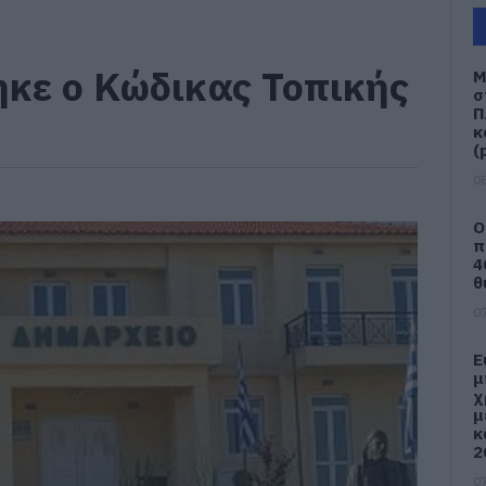
κε ο Κώδικας Τοπικής
Μ
σ
Π
κ
(
08
Ο
π
4
θ
07
Ε
μ
χ
μ
κ
2
07