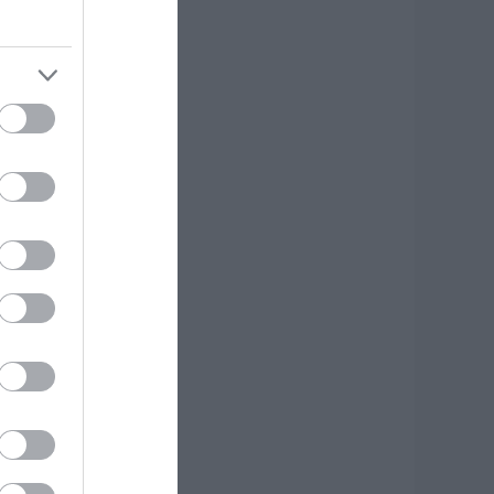
κδρομή για
7χρονο τουρίστα
.08.2026 | 18:20
αρύ πένθος για τον
κπαιδευτικό από
ην Εύβοια που
φυγε από τη ζωή
.08.2026 | 18:00