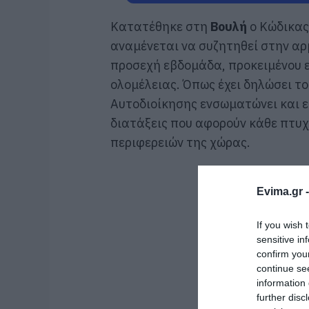
Κατατέθηκε στη
Βουλή
ο Κώδικας
αναμένεται να συζητηθεί στην αρ
προσεχή εβδομάδα, προκειμένου εν
ολομέλειας. Όπως έχει δηλώσει τ
Αυτοδιοίκησης ενσωματώνει και ε
διατάξεις που αφορούν κάθε πτυχ
περιφερειών της χώρας.
Evima.gr 
If you wish 
sensitive in
confirm you
continue se
information 
further disc