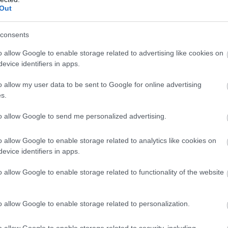
ε
δημοτικού δημοψηφίσματος με ηλεκτρονική
Out
5
 για τη διαδικασία διεξαγωγής του.
07
 με σαφείς κανόνες για την εκλογή τους και
consents
ίας.
Β
o allow Google to enable storage related to advertising like cookies on
ε
τ
evice identifiers in apps.
ης λογοδοσίας των αιρετών οργάνων. Η
έ
αποφάσεων, η αξιοποίηση των ψηφιακών
o allow my user data to be sent to Google for online advertising
07
s.
σμών ελέγχου συμβάλλουν στη δημιουργία
μπιστοσύνη των πολιτών προς τη διοίκηση.
to allow Google to send me personalized advertising.
ς διακυβέρνησης των δήμων και των
o allow Google to enable storage related to analytics like cookies on
η των αρμοδιοτήτων των συλλογικών οργάνων
evice identifiers in apps.
 περιφερειακό συμβούλιο, δημοτική και
o allow Google to enable storage related to functionality of the website
πιτροπές και συμβουλευτικά όργανα) και την
υργίας, επιδιώκεται η βελτίωση της
o allow Google to enable storage related to personalization.
φυγή συγκρούσεων αρμοδιοτήτων.
o allow Google to enable storage related to security, including