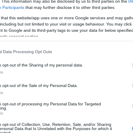
. This information may also be disclosed by us to third parties on the
IA
Participants
that may further disclose it to other third parties.
Ρ
σ
 that this website/app uses one or more Google services and may gath
τ
including but not limited to your visit or usage behaviour. You may click 
σ
ε
 to Google and its third-party tags to use your data for below specifi
αγές στην τοπική αυτοδιοίκηση, το
ogle consent section.
07
ημάνει ότι:
Ν
l Data Processing Opt Outs
απέντε (15) χρόνια μετά τη θεσμοθέτησή τους
ε
σ
ομοθετικό πλαίσιο, με αποτέλεσμα
o opt-out of the Sharing of my personal data.
δ
τάξεις που αφορούν τις κεντρικές κρατικές
In
07
ιφέρειες και τις αιρετές νομαρχίες. Σε
o opt-out of the Sale of my Personal Data.
ημα μπορούσε να εμπίπτει στην αρμοδιότητα
Α
Ε
In
ωρίς σαφή ιεράρχηση, γεγονός που οδηγούσε
δ
α
χυση. Αυτό τελειώνει με τη θεσμοθέτηση
to opt-out of processing my Personal Data for Targeted
ing.
07
ιοίκησης για δήμους και περιφέρειες.
In
Τ
o opt-out of Collection, Use, Retention, Sale, and/or Sharing
νωση και στη δράση των δήμων. Θεσμοθέτηση
ε
ersonal Data that Is Unrelated with the Purposes for which it
lected.