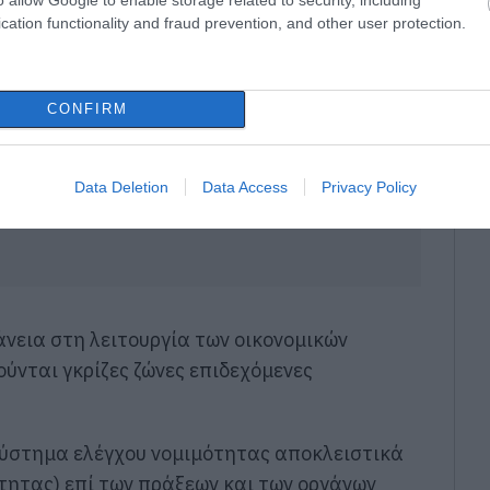
cation functionality and fraud prevention, and other user protection.
CONFIRM
Data Deletion
Data Access
Privacy Policy
νεια στη λειτουργία των οικονομικών
ύνται γκρίζες ζώνες επιδεχόμενες
 σύστημα ελέγχου νομιμότητας αποκλειστικά
τητας) επί των πράξεων και των οργάνων