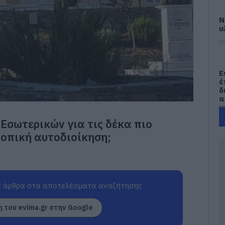
Ν
υ
07
Ε
έ
δ
α
γ
π
 Εσωτερικών για τις δέκα πιο
07
τοπική αυτοδιοίκηση;
Τ
Ε
α
τ
α
 άρθρα στα αποτελέσματα αναζήτησης
07
 του evima.gr στην Google
Α