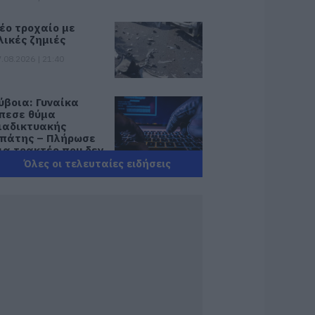
έο τροχαίο με
λικές ζημιές
.08.2026 | 21:40
ύβοια: Γυναίκα
πεσε θύμα
ιαδικτυακής
πάτης – Πλήρωσε
ια τρακτέρ που δεν
αρέλαβε
Όλες οι τελευταίες ειδήσεις
.08.2026 | 21:20
ραγωδία στην
ύβοια: Άνδρας
νασύρθηκε χωρίς
ις αισθήσεις του
πό τη θάλασσα
.08.2026 | 20:57
νακοινώθηκαν νέες