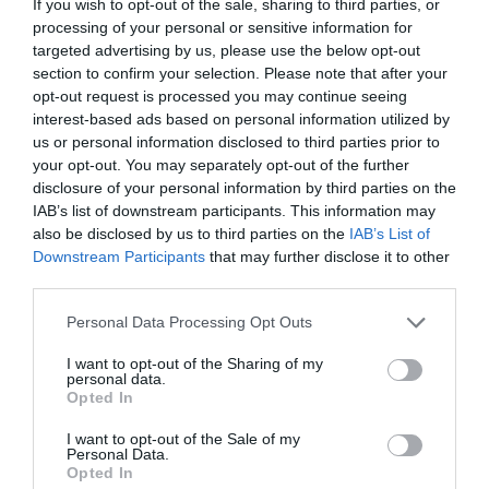
If you wish to opt-out of the sale, sharing to third parties, or
Εύβοια: Ολοκληρώθηκε μεγάλο
έργο
Στην ΑΑΔΕ ο
Φωτιά στη Δυτική
processing of your personal or sensitive information for
Μητσοτάκης για το
Αττική: Αυτά είναι τα
targeted advertising by us, please use the below opt-out
06.08.2026 | 20:40
myAGRO – Τι δήλωσε
μέτρα ενίσχυσης των
section to confirm your selection. Please note that after your
πυρόπληκτων
opt-out request is processed you may continue seeing
Ο λόγος που τηγανίζουμε ψάρια
interest-based ads based on personal information utilized by
του Σωτήρος – Πως θα κάνετε το
τέλειο μαγείρεμα
us or personal information disclosed to third parties prior to
your opt-out. You may separately opt-out of the further
06.08.2026 | 20:20
disclosure of your personal information by third parties on the
IAB’s list of downstream participants. This information may
Θρήνος στην Εύβοια: Έφυγε από
also be disclosed by us to third parties on the
IAB’s List of
τη ζωή ο 37χρονος που είχε
Downstream Participants
that may further disclose it to other
τροχαίο με αγριογούρουνο
third parties.
06.08.2026 | 20:20
Στήριξη στους
Νέα οδικά έργα
πυρόπληκτους: Τα
Σπανού σε αυτές τις
Please note that this website/app uses one or more Google
Personal Data Processing Opt Outs
μέτρα που ανακοίνωσε
Νέο σοβαρό τροχαίο στην Εύβοια:
περιοχές της Στερεάς
services and may gather and store information including but
Τούμπαρε αυτοκίνητο
ο Μητσοτάκης μετά τις
Ελλάδας
not limited to your visit or usage behaviour. You may click to
I want to opt-out of the Sharing of my
καταστροφικές φωτιές
personal data.
06.08.2026 | 20:00
grant or deny consent to Google and its third-party tags to
Opted In
use your data for below specified purposes in below Google
consent section.
I want to opt-out of the Sale of my
Έσπασαν πιάτα στο κεφάλι του
Personal Data.
Αταμάν – Βίντεο από τη Σύμη
Opted In