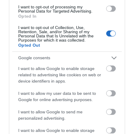
06.08.2026 | 19:40
I want to opt-out of processing my
Personal Data for Targeted Advertising.
Opted In
Φωτιά στη Σκύρο: Συνεχίζει να
Σε κλίμα συγκίνησης η
καίει στο Νησί, συγκλονιστική
Έκτακτο: Συνάντηση
I want to opt-out of Collection, Use,
μαρτυρία – Νέες εικόνες και
Retention, Sale, and/or Sharing of my
κηδεία του Γιάννη
Σπανού – Γεωργιάδη
Personal Data that Is Unrelated with the
βίντεο
Βαρβιτσιώτη –
στη Λαμία
Purposes for which it was collected.
Πολιτικοί και πλήθος
Opted Out
06.08.2026 | 19:40
κόσμου στο ύστατο
χαίρε
Ξεκινάει τεράστιο έργο αξίας
Google consents
2.425.000€ στην Εύβοια – Δείτε
πού
I want to allow Google to enable storage
related to advertising like cookies on web or
06.08.2026 | 19:20
device identifiers in apps.
I want to allow my user data to be sent to
Google for online advertising purposes.
I want to allow Google to send me
personalized advertising.
I want to allow Google to enable storage