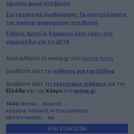
ύψωσαν φωνή στη Βουλή
Συνταγματική Αναθεώρηση: Τα αποτελέσματα
της πρώτης ψηφοφορίας στη Βουλή
Εύβοια: Αυτοί οι δήμαρχοι λένε «όχι» στο
νομοσχέδιο για τις ΔΕΥΑ
Ακολουθήστε το evima.gr στο
Google News
Διαβάστε όλες τις
ειδήσεις για την Εύβοια
Διαβάστε όλες τις
τελευταίες ειδήσεις
για την
Ελλάδα
και τον
Κόσμο
στο
evima.gr
TAGS:
ΒΟΥΛΗ
ΕΚΛΟΓΕΣ
ΚΩΔΙΚΑΣ ΤΟΠΙΚΗΣ ΑΥΤΟΔΙΟΙΚΗΣΗΣ
ΜΕΤΑΡΡΥΘΜΙΣΗ
ΝΔ
ΡΟΗ ΕΙΔΗΣΕΩΝ