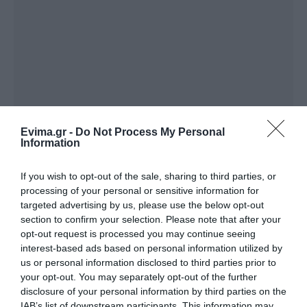
Evima.gr -
Do Not Process My Personal
Information
If you wish to opt-out of the sale, sharing to third parties, or
processing of your personal or sensitive information for
targeted advertising by us, please use the below opt-out
section to confirm your selection. Please note that after your
Ακολουθήστε το evima.gr στο
Google News
opt-out request is processed you may continue seeing
interest-based ads based on personal information utilized by
Διαβάστε όλες τις
ειδήσεις για την Εύβοια
us or personal information disclosed to third parties prior to
your opt-out. You may separately opt-out of the further
Διαβάστε όλες τις
τελευταίες ειδήσεις
για την
disclosure of your personal information by third parties on the
IAB’s list of downstream participants. This information may