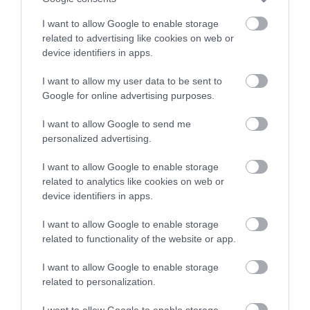
βίντεο
I want to allow Google to enable storage
06.08.2026 | 19:40
related to advertising like cookies on web or
Ξεκινάει τεράστιο έργο αξίας
device identifiers in apps.
2.425.000€ στην Εύβοια – Δείτε
πού
I want to allow my user data to be sent to
Google for online advertising purposes.
06.08.2026 | 19:20
I want to allow Google to send me
Ο μεγαλύτερος αυτοκινητόδρομος
της Ευρώπης κατασκευάζεται
personalized advertising.
στην Ελλάδα – Πού θα γίνει
I want to allow Google to enable storage
06.08.2026 | 19:00
related to analytics like cookies on web or
device identifiers in apps.
Συγκίνηση στην Εύβοια: Νέοι από
τη Ρουμανία συνόδευσαν την Ιερή
Εικόνα
I want to allow Google to enable storage
related to functionality of the website or app.
06.08.2026 | 18:40
Όλες οι τελευταίες ειδήσεις
I want to allow Google to enable storage
Έπαθε ηλεκτροπληξία ενώ έκλεβε
related to personalization.
καλώδια – Οι συνεργοί του τον
εγκατέλειψαν
ΠΕΡΙΣΣΟΤΕΡΑ ΑΠΟ ΕΙΔΗΣΕΙΣ ΕΥΒΟΙΑ
I want to allow Google to enable storage