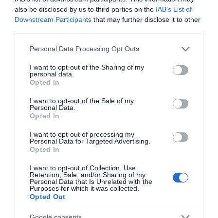
Ελλάδα
και τον
Κόσμο
στο
evima.gr
also be disclosed by us to third parties on the
IAB’s List of
Downstream Participants
that may further disclose it to other
TAGS:
ΑΝΤΙΠΛΗΜΜΥΡΙΚΑ ΕΡΓΑ
ΒΑΣΙΛΙΚΟ
third parties.
ΕΙΔΗΣΕΙΣ
ΕΙΔΗΣΕΙΣ ΣΗΜΕΡΑ
ΕΡΓΑ ΕΥΒΟΙΑ
ΕΥΒΟΙ ΕΙΔΗΣΕΙΣ
ΕΥΒΟΙΑ
ΕΥΒΟΙΑ ΝΕΑ
Please note that this website/app uses one or more Google
Personal Data Processing Opt Outs
ΛΗΛΑΝΤΙΟ
ΛΗΛΑΣ ΠΟΤΑΜΟΣ
ΝΕΑ
ΧΑΛΚΙΔΑ
services and may gather and store information including but
not limited to your visit or usage behaviour. You may click to
I want to opt-out of the Sharing of my
ΡΟΗ ΕΙΔΗΣΕΩΝ
personal data.
grant or deny consent to Google and its third-party tags to
Opted In
use your data for below specified purposes in below Google
Νέο σοβαρό τροχαίο στην Εύβοια:
consent section.
I want to opt-out of the Sale of my
Τούμπαρε αυτοκίνητο
Personal Data.
Opted In
06.08.2026 | 20:00
I want to opt-out of processing my
Personal Data for Targeted Advertising.
Έσπασαν πιάτα στο κεφάλι του
Opted In
Αταμάν – Βίντεο από τη Σύμη
06.08.2026 | 19:40
I want to opt-out of Collection, Use,
Retention, Sale, and/or Sharing of my
Personal Data that Is Unrelated with the
Purposes for which it was collected.
Opted Out
Φωτιά στη Σκύρο: Συνεχίζει να
καίει στο Νησί, συγκλονιστική
μαρτυρία – Νέες εικόνες και
Google consents