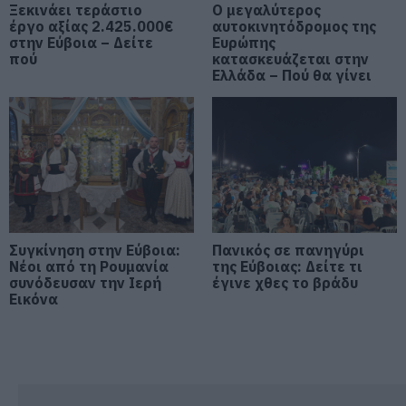
Ξεκινάει τεράστιο
Ο μεγαλύτερος
έργο αξίας 2.425.000€
αυτοκινητόδρομος της
Καμία μόνιμη πρόσληψη
στην Εύβοια – Δείτε
Ευρώπης
δασκάλων στην Εύβοια – Το θέμα
πού
κατασκευάζεται στην
πάει στην βουλή
Ελλάδα – Πού θα γίνει
06.08.2026 | 16:45
Έρχεται ισχυρό κύμα ζέστης:
Πότε η θερμοκρασία θα χτυπήσει
40άρια
06.08.2026 | 16:30
Εύβοια: Τέλος στις παράνομες
χωματερές – Έρχονται πρόστιμα
Συγκίνηση στην Εύβοια:
Πανικός σε πανηγύρι
για όσους πετούν ογκώδη
Νέοι από τη Ρουμανία
της Εύβοιας: Δείτε τι
απορρίμματα
συνόδευσαν την Ιερή
έγινε χθες το βράδυ
Εικόνα
06.08.2026 | 16:15
Προφυλακιστέος ο Αφγανός για
τη δολοφονία της Βρετανίδας –
Συγκλονιστική κατάθεση της
συζύγου του 28χρονου