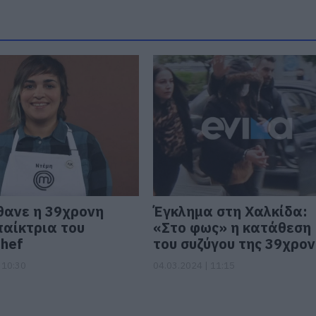
θανε η 39χρονη
Έγκλημα στη Χαλκίδα:
αίκτρια του
«Στο φως» η κατάθεση
hef
του συζύγου της 39χρο
 10:30
04.03.2024 | 11:15