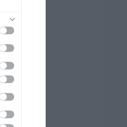
την
της Αμαρύνθου
06.08.2026 | 08:45
Εορτολόγιο: Ποιοι
γιορτάζουν σήμερα,
Πέμπτη 6
Αυγούστου
06.08.2026 | 08:30
Καιρός: Ανεβαίνει
από σήμερα ο
υδράργυρος στην
Εύβοια! Επιμένουν
τα μποφόρ
06.08.2026 | 08:15
μη
ς
ή