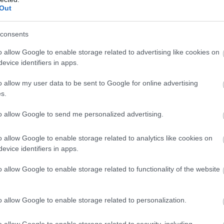
– Έχει μετανιώσει για 
 11:13
Out
πράξη της και ζητά
συγγνώμη
consents
24.01.2024 | 17:20
o allow Google to enable storage related to advertising like cookies on
evice identifiers in apps.
o allow my user data to be sent to Google for online advertising
s.
to allow Google to send me personalized advertising.
o allow Google to enable storage related to analytics like cookies on
evice identifiers in apps.
: Μετά από
Χαλκίδα: «Ζήτω συγνώ
o allow Google to enable storage related to functionality of the website
διάλογο
δεν ήθελα να τον
ησε η 39χρονη το
σκοτώσω», τα λόγια τη
Τι συνέβη ανάμεσα
39χρονης στον ανακριτ
o allow Google to enable storage related to personalization.
24.01.2024 | 13:29
o allow Google to enable storage related to security, including