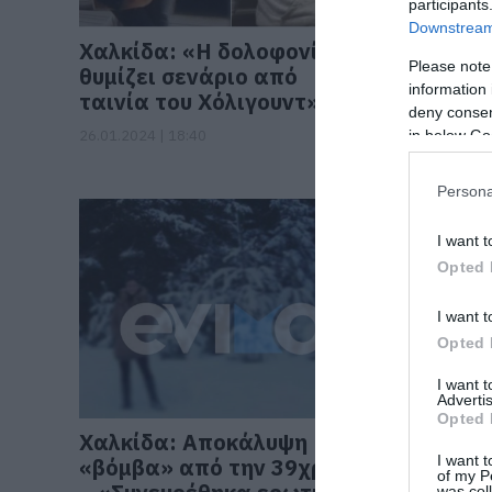
participants
Downstream 
Χαλκίδα: «Η δολοφονία
Χαλκίδα
Please note
θυμίζει σενάριο από
δύο μαχ
information 
ταινία του Χόλιγουντ»
σκότωσε
deny consent
Σάκη (pi
in below Go
26.01.2024 | 18:40
26.01.2024 |
Persona
I want t
Opted 
I want t
Opted 
I want 
Advertis
Opted 
Χαλκίδα: Αποκάλυψη
Χαλκίδα
I want t
«βόμβα» από την 39χρονη
Κορυδαλ
of my P
was col