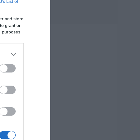
B’s List of
α:
Καλοκαίρι στην
Εύβοια: Πώς οι νέοι
er and store
γέμισαν με κόσμο
to grant or
και φέτος το χωριό
ed purposes
τους!
ονη
06.08.2026 | 09:30
Χωρίς νερό σήμερα
αυτές οι περιοχές
της Εύβοιας
06.08.2026 | 09:15
Ποιες περιοχές θα
έχουν σήμερα (6/8)
διακοπή ρεύματος
στην Εύβοια
06.08.2026 | 09:00
α:
Εύβοια τώρα
ονη
διακοπή νερού σε
αυτή την περιοχή