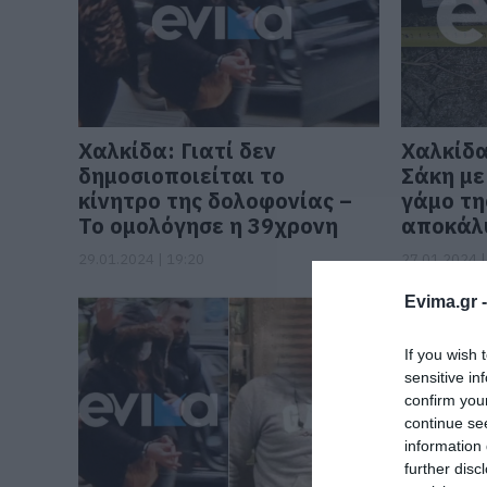
Χαλκίδα: Γιατί δεν
Χαλκίδα
δημοσιοποιείται το
Σάκη με
κίνητρο της δολοφονίας –
γάμο τη
Το ομολόγησε η 39χρονη
αποκάλ
29.01.2024 | 19:20
27.01.2024 |
Evima.gr 
If you wish 
sensitive in
confirm you
continue se
information 
further disc