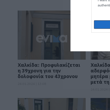
24.01.2024 |
authenti
Χαλκίδα: Προφυλακίζεται
Χαλκίδα
η 39χρονη για την
αδερφός
δολοφονία του 43χρονου
μητέρα 
μετά τη
24.01.2024 | 13:08
24.01.2024 |