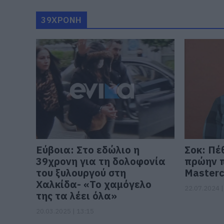
39ΧΡΟΝΗ
Εύβοια: Στο εδώλιο η
Σοκ: Πέ
39χρονη για τη δολοφονία
πρώην π
του ξυλουργού στη
Masterc
Χαλκίδα- «Το χαμόγελο
22.07.2024 |
της τα λέει όλα»
20.03.2025 | 13:15