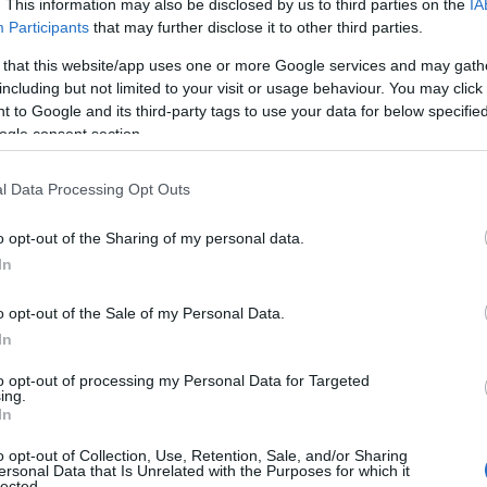
. This information may also be disclosed by us to third parties on the
IA
Participants
that may further disclose it to other third parties.
: Αυτά είναι τα
Δολοφονία στη Χαλκίδ
 that this website/app uses one or more Google services and may gath
αίρια που
«Μου μίλησε χυδαία,
including but not limited to your visit or usage behaviour. You may click 
 η 39χρονη τον
θόλωσα και έβγαλα τα
 to Google and its third-party tags to use your data for below specifi
cs)
μαχαίρια» λέει η 39χρ
ogle consent section.
 16:29
25.01.2024 | 19:20
l Data Processing Opt Outs
o opt-out of the Sharing of my personal data.
In
o opt-out of the Sale of my Personal Data.
In
to opt-out of processing my Personal Data for Targeted
ing.
In
: Στις φυλακές
Δολοφονία στη Χαλκίδ
o opt-out of Collection, Use, Retention, Sale, and/or Sharing
λού η 39χρονη
Προφυλακιστέα η 39χρ
ersonal Data that Is Unrelated with the Purposes for which it
lected.