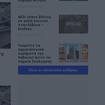
σήμερα αίτηση
06.08.2026 | 11:30
Φίδι έκανε βόλτες
σε αυλή σπιτιού
στην Εύβοια –
Εικόνες
06.08.2026 | 11:15
Γνωρίστε τα
αρχαιολογικά
Το
ευρήματα της
Εύβοιας! Δείτε τα
σημεία ξενάγησης
06.08.2026 | 11:00
Όλες οι τελευταίες ειδήσεις
Δείτε εδώ που και
πότε θα γίνει το
επόμενο πανηγύρι
στην Εύβοια
06.08.2026 | 10:45