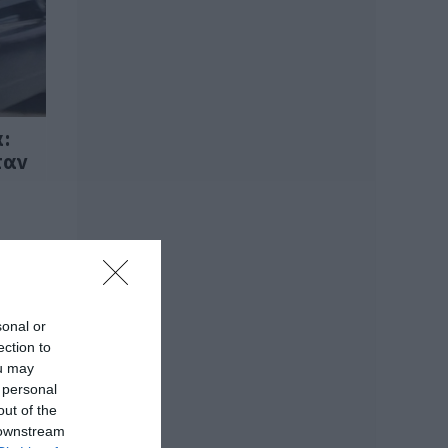
Σε αυτό τον Δήμο
της Εύβοιας τα
έργα δεν κάνουν
διακοπές! Που έριξε
άσφαλτο ο
δήμαρχος
06.08.2026 | 10:30
α:
ταν
Μεταμόρφωση του
Σωτήρος: Η γιορτή
που θα θυμίζει
πάντα την
καταστροφική
φωτιά στη Βόρεια
Εύβοια
06.08.2026 | 10:00
sonal or
Στα «κάγκελα» οι
ection to
δάσκαλοι για τους
διορισμούς: «Η
ou may
Εύβοια δεν μπορεί
 personal
να παραμένει
out of the
αόρατη»
 downstream
06.08.2026 | 09:45