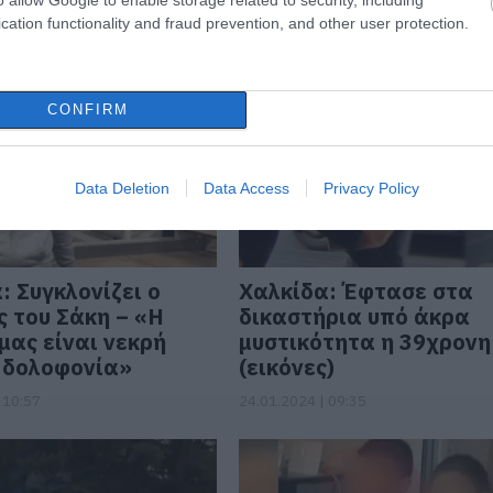
 15:15
cation functionality and fraud prevention, and other user protection.
CONFIRM
Data Deletion
Data Access
Privacy Policy
: Συγκλονίζει ο
Χαλκίδα: Έφτασε στα
 του Σάκη – «Η
δικαστήρια υπό άκρα
μας είναι νεκρή
μυστικότητα η 39χρονη
 δολοφονία»
(εικόνες)
 10:57
24.01.2024 | 09:35