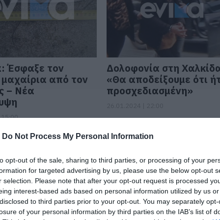
: Έσφαξε τον
Δολοφονία στη Χαλκίδ
 μαχαίρια από τον
«Θα αποδείξουμε ότι ή
ς – Νέα
προσχεδιασμένη»
υψη
26.01.2024 | 22:00
 15:00
-
Do Not Process My Personal Information
to opt-out of the sale, sharing to third parties, or processing of your per
formation for targeted advertising by us, please use the below opt-out s
r selection. Please note that after your opt-out request is processed y
eing interest-based ads based on personal information utilized by us or
disclosed to third parties prior to your opt-out. You may separately opt-
losure of your personal information by third parties on the IAB’s list of