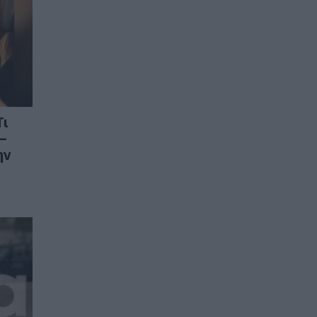
Τι
–
ην