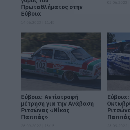
γύρος του
03.06.2023 |
Πρωταθλήματος στην
Εύβοια
14.06.2023 | 11:45
Εύβοια: Aντίστροφή
Εύβοια: 
μέτρηση για την Ανάβαση
Οκτωβρ
Ριτσώνας «Νίκος
Ριτσώνα
Παππάς»
Παππά
26.09.2022 | 13:15
23.09.2022 |