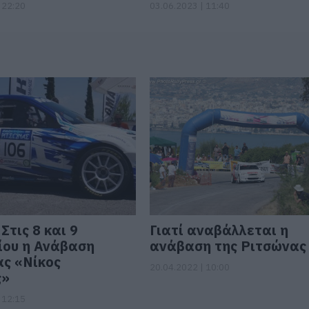
 22:20
03.06.2023 | 11:40
Στις 8 και 9
Γιατί αναβάλλεται η
ίου η Ανάβαση
ανάβαση της Ριτσώνας
ς «Νίκος
20.04.2022 | 10:00
ς»
 12:15