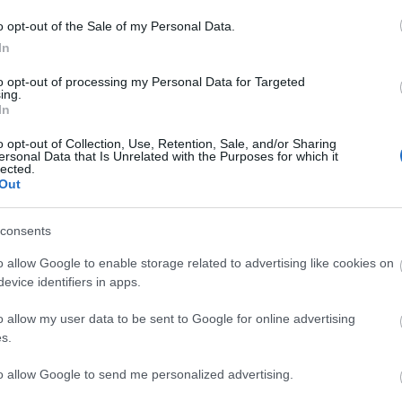
o opt-out of the Sale of my Personal Data.
In
to opt-out of processing my Personal Data for Targeted
ing.
In
 Πότε θα γίνει η
Εύβοια: Με απόλυτη
ή ανάβαση
επιτυχία παρά τη βροχ
o opt-out of Collection, Use, Retention, Sale, and/or Sharing
ersonal Data that Is Unrelated with the Purposes for which it
ας
Ανάβαση Ριτσώνας- Πο
lected.
ανέβηκαν στο βάθρο
Out
 16:45
20.06.2023 | 14:15
consents
o allow Google to enable storage related to advertising like cookies on
evice identifiers in apps.
o allow my user data to be sent to Google for online advertising
s.
to allow Google to send me personalized advertising.