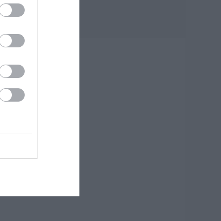
Εύβοια: Διακοπή
ρεύματος αύριο
πολλές περιοχές-
Πίνακας
όσα
08.08.2026 | 09:40
υν
Άρχισε τις διακοπές
ο Μητσοτάκης:
Φαγητό και κρασί
σε γνωστό στέκι
08.08.2026 | 09:20
Συγκίνηση και
βαθιά πίστη στην
Εύβοια! Τίμησαν τον
Όσιο Ιωάννη του
Ρώσσο για το θαύμα
της βροχής στη
φωτιά του 2021
08.08.2026 | 09:00
Εορτολόγιο: Ποιοι