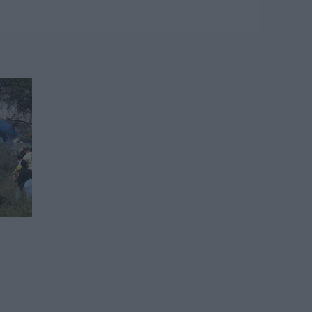
γιορτάζουν σήμερα,
Σάββατο 8
Αυγούστου
08.08.2026 | 08:40
Καιρός: Πολύ ζέστη
σήμερα στην
Εύβοια! Στα ύψη το
θερμόμετρο
08.08.2026 | 08:20
Προσοχή σήμερα
στην Εύβοια:
Υψηλός κίνδυνος
πυρκαγιάς! Τι
απαγορεύεται από
την Πολιτική
Προστασία
08.08.2026 | 08:00