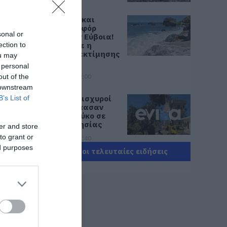
Καύσωνας και
πολλά μποφόρ
sonal or
αύριο στην Εύβοια!
Συνεδρίασε η
ection to
επιτροπή εκτίμησης
ou may
κινδύνου
 personal
out of the
08.08.2026 | 12:00
 downstream
Εύβοια: Οι ισχυροί
B’s List of
άνεμοι έσπασαν
μεγάλο πεύκο σε
αυλή εκκλησίας
ς –
er and store
to grant or
08.08.2026 | 11:40
ed purposes
Όλες οι τελευταίες ειδήσεις
Εύβοια:
Αποκαταστάθηκε
το ίντερνετ στον
Οξύλιθο μετά από
επέμβαση της CP
COMPANY Ε.Ε.
08.08.2026 | 11:20