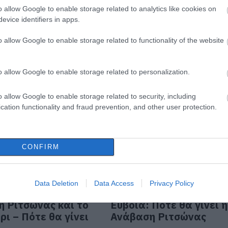
o allow Google to enable storage related to analytics like cookies on
evice identifiers in apps.
 Σήμερα ξεκινά η
Ριτσώνα: Αυτό το
 της Ριτσώνας με
Σαββατοκύριακο η
o allow Google to enable storage related to functionality of the website
μετοχές
ιστορική ανάβαση – Π
αυτοκίνητα συμμετέχο
 09:40
o allow Google to enable storage related to personalization.
16.06.2023 | 22:00
o allow Google to enable storage related to security, including
cation functionality and fraud prevention, and other user protection.
CONFIRM
Data Deletion
Data Access
Privacy Policy
 Ριτσώνας και το
Εύβοια: Πότε θα γίνει η
ρι – Πότε θα γίνει
Ανάβαση Ριτσώνας