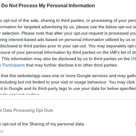
-
Do Not Process My Personal Information
to opt-out of the sale, sharing to third parties, or processing of your per
formation for targeted advertising by us, please use the below opt-out s
r selection. Please note that after your opt-out request is processed y
eing interest-based ads based on personal information utilized by us or
disclosed to third parties prior to your opt-out. You may separately opt-
losure of your personal information by third parties on the IAB’s list of
. This information may also be disclosed by us to third parties on the
IA
Participants
that may further disclose it to other third parties.
η στην Ανάβαση
Εύβοια τώρα διακοπή
σώνας 2024 έδωσε
στην Ανάβαση Ριτσώνα
 that this website/app uses one or more Google services and may gath
including but not limited to your visit or usage behaviour. You may click 
χος Χαλκιδέων –
Τι συνέβη
 to Google and its third-party tags to use your data for below specifi
κανε τις απονομές
07.04.2024 | 11:49
ogle consent section.
 22:20
l Data Processing Opt Outs
o opt-out of the Sharing of my personal data.
In