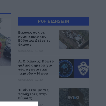
ΡΟΗ ΕΙΔΗΣΕΩΝ
Εικόνες σοκ σε
κοιμητήριο της
Εύβοιας: Δείτε τι
έκαναν
08.08.2026 | 13:00
Α. Ο. Χαλκίς: Πρώτο
φιλικό σήμερα για
νέα αγωνιστική
περίοδο – Η ώρα
08.08.2026 | 12:40
Τι γίνεται με τις
τσούχτρες στην
Εύβοια;
08.08.2026 | 12:20