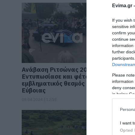
Evima.gr 
If you wish 
sensitive in
confirm you
continue se
information 
further disc
participants
Downstream 
Ανάβαση Ριτσώνας 2024:
Εκκίνησ
Eντυπωσίασε και φέτος ο
της Ριτ
Please note
information 
εμβληματικός θεσμός της
η δήμαρ
deny consent
Εύβοιας
Ποιος έ
in below Go
08.04.2024 | 12:15
07.04.2024 |
Persona
I want t
Opted 