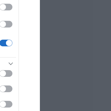
Αθλητικό σωματείο
της Εύβοιας
εξέδωσε
ανακοίνωση για το
βουλευτή Σίμο
Κεδίκογλου- Τι
αναφέρει
08.08.2026 | 11:00
ή η
ιοι
Εύβοια:
«Πλιάτσικο» σε
έργο ανάπλασης
παραλίας – Η
καταγγελία που
προκαλεί
αντιδράσεις
08.08.2026 | 10:20
Χωρίς Internet τώρα
αυτό το χωριό της
Εύβοιας
08.08.2026 | 10:00