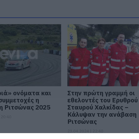
ιά» ονόματα και
Στην πρώτη γραμμή οι
συμμετοχές η
εθελοντές του Ερυθρού
η Ριτσώνας 2025
Σταυρού Χαλκίδας –
Κάλυψαν την ανάβαση
 20:40
Ριτσώνας
23.04.2024 | 22:40