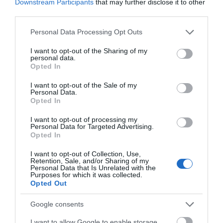
Downstream Participants
that may further disclose it to other
third parties.
ΡΟΗ ΕΙΔΗΣΕΩΝ
Please note that this website/app uses one or more Google
Personal Data Processing Opt Outs
services and may gather and store information including but
not limited to your visit or usage behaviour. You may click to
I want to opt-out of the Sharing of my
Εύβοια: Όλο το χωριό ενώνεται για το
personal data.
«στιφάδο της Παναγίας» – Το έθιμο
grant or deny consent to Google and its third-party tags to
Opted In
που συνεχίζεται
use your data for below specified purposes in below Google
consent section.
09.08.2026 | 18:20
I want to opt-out of the Sale of my
Personal Data.
Opted In
Οι χώρες με τους περισσότερους
ηλικιωμένους – Σε ποια θέση βρίσκεται
I want to opt-out of processing my
η Ελλάδα
Personal Data for Targeted Advertising.
Opted In
09.08.2026 | 18:00
I want to opt-out of Collection, Use,
Χαμός με πασίγνωστο τραγουδιστή
Retention, Sale, and/or Sharing of my
στην Εύβοια – Δείτε τι έγινε
Personal Data that Is Unrelated with the
Purposes for which it was collected.
09.08.2026 | 17:40
Opted Out
Google consents
Τέλος στις καθυστερήσεις για τις
πινακίδες κυκλοφορίας – Τι αλλάζει με
I want to allow Google to enable storage