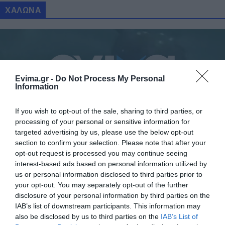
ΧΑΛΩΝΑ
Evima.gr -
Do Not Process My Personal
Information
If you wish to opt-out of the sale, sharing to third parties, or
processing of your personal or sensitive information for
targeted advertising by us, please use the below opt-out
Τεράστια χελώνα εμφανίστηκε σε παραλία
section to confirm your selection. Please note that after your
της Εύβοιας – Δείτε βίντεο
opt-out request is processed you may continue seeing
interest-based ads based on personal information utilized by
31.05.2026 | 15:40
us or personal information disclosed to third parties prior to
your opt-out. You may separately opt-out of the further
disclosure of your personal information by third parties on the
IAB’s list of downstream participants. This information may
also be disclosed by us to third parties on the
IAB’s List of