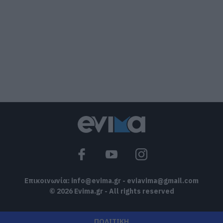
Έκτακτα μέτρα και απαγορεύσεις
σήμερα στην Εύβοια – Μεγάλη
προσοχή!
09.08.2026 | 14:20
e-ΕΦΚΑ και ΔΥΠΑ: Ποιοι δικαιούχοι
πληρώνονται έως τις 14 Αυγούστου
09.08.2026 | 14:00
Κατάνυξη στην Εύβοια: Παράκληση της
Παναγίας στη Λούτσα με κεράσματα
και αναψυκτικά
09.08.2026 | 13:40
Επικοινωνία:
info@evima.gr
-
eviavima@gmail.com
© 2026 Evima.gr - All rights reserved
ΠΟΛΙΤΙΚΗ