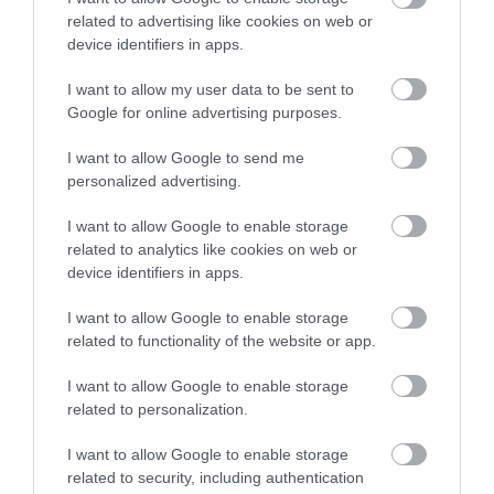
το νέο ψηφιακό σύστημα
related to advertising like cookies on web or
09.08.2026 | 17:20
device identifiers in apps.
Εύβοια: Προσοχή! Που απαγορεύεται η
I want to allow my user data to be sent to
κυκλοφορία οχημάτων και πεζών
Google for online advertising purposes.
09.08.2026 | 17:00
I want to allow Google to send me
personalized advertising.
15 Αυγούστου: Πώς αμείβεται η
υποχρεωτική αργία – Τι ισχύει για
I want to allow Google to enable storage
τους εργαζόμενους
related to analytics like cookies on web or
device identifiers in apps.
09.08.2026 | 16:40
Όλες οι τελευταίες ειδήσεις
I want to allow Google to enable storage
Χάος στην Εύβοια: Ουρά χιλιομέτρων
μέσα στον Αύγουστο – «Κινδυνεύουμε
related to functionality of the website or app.
να χάσουμε το πλοίο!»
I want to allow Google to enable storage
09.08.2026 | 16:20
related to personalization.
Παραλία «διαμάντι»: Θυμίζει
I want to allow Google to enable storage
Κουφονήσια και απέχει μόλις 1,5 ώρα
από την Αθήνα
related to security, including authentication