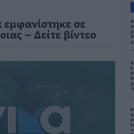
 εμφανίστηκε σε
Ε
π
ιας – Δείτε βίντεο
χ
Έ
χ
08
Ε
ε
κ
π
χ
τ
08
Ε
γ
κ
έ
«