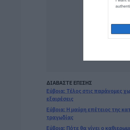
authenti
ΔΙΑΒΑΣΤΕ ΕΠΙΣΗΣ
Εύβοια: Τέλος στις παράνομες χ
εξαιρέσεις
Εύβοια: Η μαύρη επέτειος της κα
τραγωδίας
Εύβοια: Πότε θα γίνει ο καθιερω