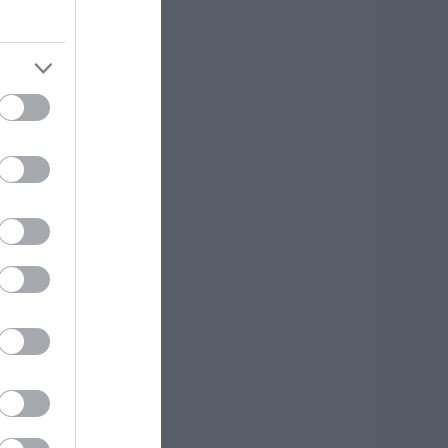
άτρα: Θρήνος για
ωράκι μόλις 8
μερών –
οσηλευόταν στη
ΕΘ Νεογνών
.08.2026 | 16:00
ρχίζουν τα έργα
ια το νέο κλειστό
υμναστήριο στην
ύβοια
.08.2026 | 15:40