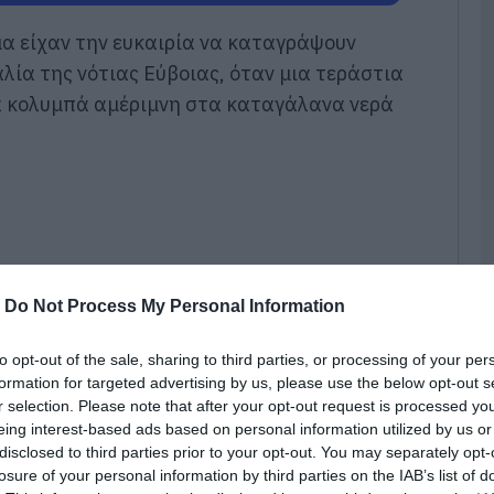
Α
χ
α είχαν την ευκαιρία να καταγράψουν
Μ
χ
λία της νότιας Εύβοιας, όταν μια τεράστια
Σ
α κολυμπά αμέριμνη στα καταγάλανα νερά
08
Α
ε
λ
π
08
Σ
-
Do Not Process My Personal Information
α
Ε
τ
to opt-out of the sale, sharing to third parties, or processing of your per
π
formation for targeted advertising by us, please use the below opt-out s
08
r selection. Please note that after your opt-out request is processed y
eing interest-based ads based on personal information utilized by us or
Ε
disclosed to third parties prior to your opt-out. You may separately opt-
Ο
losure of your personal information by third parties on the IAB’s list of
δ