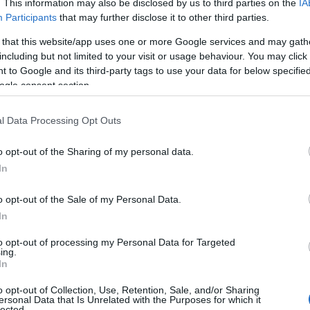
. This information may also be disclosed by us to third parties on the
IA
Ε
ηκε για αρκετή ώρα κοντά στην ακτή,
Participants
that may further disclose it to other third parties.
π
και την Παναγίτσα, προσφέροντας μοναδικές
08
 that this website/app uses one or more Google services and may gath
μείο.
including but not limited to your visit or usage behaviour. You may click 
«
 to Google and its third-party tags to use your data for below specifi
σ
ogle consent section.
άλισε το evima.gr καταγράφει τη θαλάσσια
Ε
α
ο νερό, αποδεικνύοντας για ακόμη μία φορά
Α
l Data Processing Opt Outs
υ φιλοξενεί η Εύβοια.
ε
08
o opt-out of the Sharing of my personal data.
προστατευόμενο είδος και η παρουσία τους
In
Ρ
ιαίτερα σημαντική για το θαλάσσιο
8
ίζουν ότι σε περίπτωση συνάντησης με χελώνα
o opt-out of the Sale of my Personal Data.
08
πει να αποφεύγεται κάθε ενόχληση και να
In
to opt-out of processing my Personal Data for Targeted
Θ
ing.
Ε
In
ις μοναδικές εικόνες από την τεράστια
ε
έ
τα βλέμματα στην Εύβοια.
o opt-out of Collection, Use, Retention, Sale, and/or Sharing
ersonal Data that Is Unrelated with the Purposes for which it
08
lected.