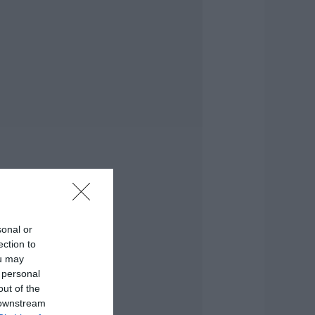
γανάκτηση σε
ωριό της Εύβοιας:
ένουν κάθε μέρα
ωρίς νερό –
οβαρή καταγγελία
.08.2026 | 18:20
γροτικές
νισχύσεις: Ποιοι θα
άβουν νωρίτερα τις
ροκαταβολές
.08.2026 | 18:00
ε πελάγη ευτυχίας
ντιδήμαρχος στην
ύβοια! Έγινε για
ρίτη φορά
sonal or
αππούς!
ection to
.08.2026 | 17:40
ou may
 personal
υρυδίκη Βαλαβάνη:
out of the
ι οικογενειακές
 downstream
ιακοπές στην