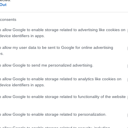
Out
Π
μ
consents
η
Ν
Μ
o allow Google to enable storage related to advertising like cookies on
evice identifiers in apps.
08
o allow my user data to be sent to Google for online advertising
Α
s.
γ
γ
Ε
to allow Google to send me personalized advertising.
08
o allow Google to enable storage related to analytics like cookies on
evice identifiers in apps.
o allow Google to enable storage related to functionality of the website
o allow Google to enable storage related to personalization.
o allow Google to enable storage related to security, including