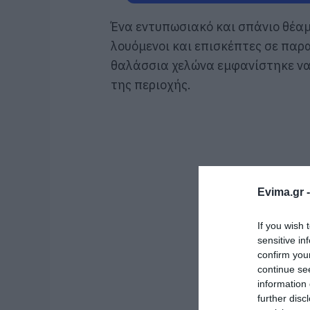
Ένα εντυπωσιακό και σπάνιο θέαμ
λουόμενοι και επισκέπτες σε παρα
θαλάσσια χελώνα εμφανίστηκε ν
της περιοχής.
Evima.gr 
If you wish 
sensitive in
confirm you
continue se
information 
further disc