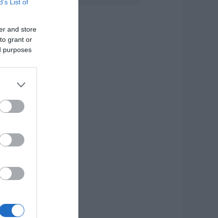
B’s List of
ύβοια! Δείτε σε
οια παραλία
.08.2026 | 17:20
er and store
to grant or
Κόκκινος»
ed purposes
υναγερμός στην
ύβοια: Red Code
ύριο Κυριακή –
υξημένη
τοιμότητα παντού
.08.2026 | 17:00
όδος: Έγραψαν
0χρονη για κράνος!
.08.2026 | 16:40
ρήνος σε όλη την
ύβοια για τον
πιχειρηματία που
φυγε απο την ζωή
.08.2026 | 16:20