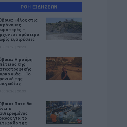
ΡΟΗ ΕΙΔΗΣΕΩΝ
ύβοια: Τέλος στις
αράνομες
ωματερές –
ρχονται πρόστιμα
ωρίς εξαιρέσεις
.08.2026 | 20:20
ύβοια: Η μαύρη
πέτειος της
αταστροφικής
υρκαγιάς – Το
ρονικό της
ραγωδίας
.08.2026 | 20:00
ύβοια: Πότε θα
ίνει ο
αθιερωμένος
ρανος για το
Στιφάδο της