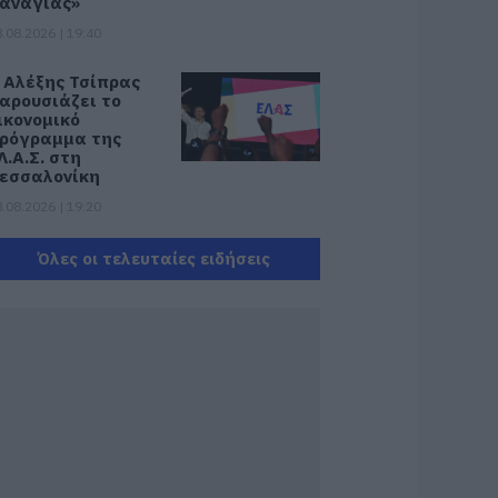
αναγίας»
.08.2026 | 19:40
 Αλέξης Τσίπρας
αρουσιάζει το
ικονομικό
ρόγραμμα της
Λ.Α.Σ. στη
εσσαλονίκη
.08.2026 | 19:20
άνεις δεν ξεχνά τι
Όλες οι τελευταίες ειδήσεις
ζησε η Εύβοια πριν
έντε χρόνια
.08.2026 | 19:00
ε δημοπρασία η
πάλα των
στορικών γκολ του
αραντόνα
.08.2026 | 18:40