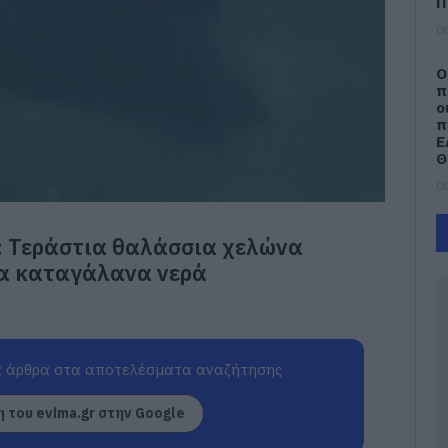
Π
08
Ο
π
ο
π
Ε
Θ
08
Κ
: Τεράστια θαλάσσια χελώνα
έ
π
τα καταγάλανα νερά
08
Σ
μ
ι
 άρθρα στα αποτελέσματα αναζήτησης
Μ
 του evima.gr στην Google
08