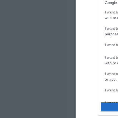
Google 
I want t
web or d
I want t
purpose
I want 
I want t
web or d
I want t
or app.
I want t
I want t
authenti