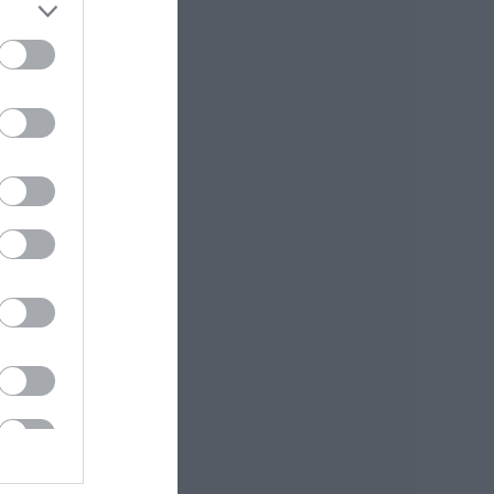
Ο μεγαλύτερος
αυτοκινητόδρομος
της Ευρώπης
κατασκευάζεται
στην Ελλάδα – Πού
θα γίνει
06.08.2026 | 19:00
Συγκίνηση στην
Εύβοια: Νέοι από τη
Ρουμανία
συνόδευσαν την
Ιερή Εικόνα
06.08.2026 | 18:40
Έπαθε
ηλεκτροπληξία ενώ
έκλεβε καλώδια –
Οι συνεργοί του τον
εγκατέλειψαν
06.08.2026 | 18:20