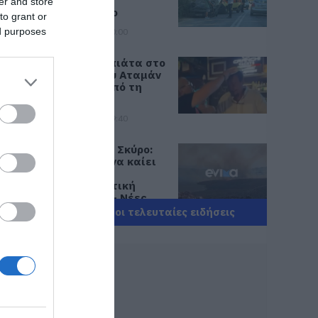
Τούμπαρε
er and store
αυτοκίνητο
to grant or
ed purposes
06.08.2026 | 20:00
Έσπασαν πιάτα στο
κεφάλι του Αταμάν
– Βίντεο από τη
Σύμη
06.08.2026 | 19:40
Φωτιά στη Σκύρο:
Συνεχίζει να καίει
στο Νησί,
συγκλονιστική
μαρτυρία – Νέες
εικόνες και βίντεο
Όλες οι τελευταίες ειδήσεις
06.08.2026 | 19:40
Ξεκινάει τεράστιο
έργο αξίας
2.425.000€ στην
Εύβοια – Δείτε πού
06.08.2026 | 19:20