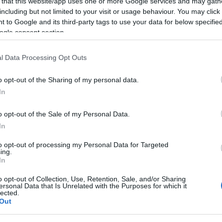
 that this website/app uses one or more Google services and may gath
including but not limited to your visit or usage behaviour. You may click 
 to Google and its third-party tags to use your data for below specifi
ogle consent section.
l Data Processing Opt Outs
o opt-out of the Sharing of my personal data.
In
o opt-out of the Sale of my Personal Data.
In
to opt-out of processing my Personal Data for Targeted
ing.
In
o opt-out of Collection, Use, Retention, Sale, and/or Sharing
ersonal Data that Is Unrelated with the Purposes for which it
lected.
Out