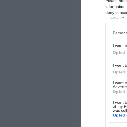
Please note
information 
deny consent
in below Go
Persona
I want t
Opted 
I want t
Opted 
I want 
Advertis
Opted 
I want t
of my P
was col
Opted 