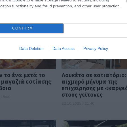
 19:40
01.01.2026 | 15:40
cation functionality and fraud prevention, and other user protection.
CONFIRM
Data Deletion
Data Access
Privacy Policy
ν το ένα μετά το
Λουκέτο σε εστιατόριο:
 μαγαζιά εστίασης
αιχμηρό μήνυμα της
βοια
επιχείρησης με «καρφι
στους γείτονες
 15:00
22.10.2025 | 21:40