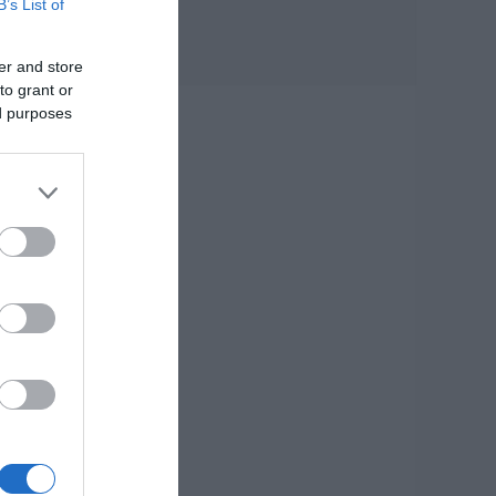
B’s List of
Εύβοια:
Ολοκληρώθηκε
μεγάλο έργο
er and store
06.08.2026 | 20:40
to grant or
ed purposes
ου
Ο λόγος που
τηγανίζουμε ψάρια
του Σωτήρος – Πως
θα κάνετε το τέλειο
μαγείρεμα
06.08.2026 | 20:20
Θρήνος στην Εύβοια:
Έφυγε από τη ζωή ο
37χρονος που είχε
τροχαίο με
αγριογούρουνο
06.08.2026 | 20:20
Νέο σοβαρό τροχαίο
στην Εύβοια:
Τούμπαρε
αυτοκίνητο