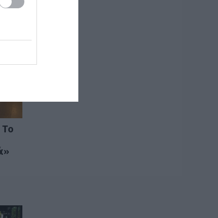
 Το
ά»