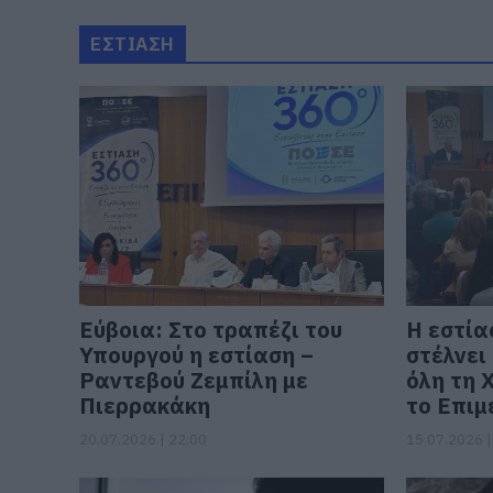
ΕΣΤΙΑΣΗ
Εύβοια: Στο τραπέζι του
Η εστία
Υπουργού η εστίαση –
στέλνει
Ραντεβού Ζεμπίλη με
όλη τη 
Πιερρακάκη
το Επιμ
20.07.2026 | 22:00
15.07.2026 |