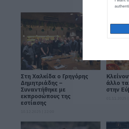
15.02.2026 |
authenti
Στη Χαλκίδα ο Γρηγόρης
Κλείνου
Δημητριάδης –
άλλο τα
Συναντήθηκε με
στην Εύ
εκπροσώπους της
01.11.2025 |
εστίασης
10.12.2025 | 22:00