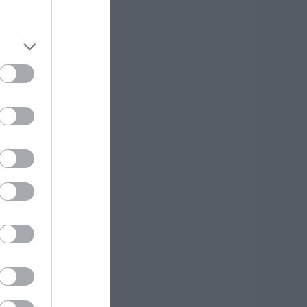
νε
06.08.2026 | 20:00
Έσπασαν πιάτα στο
κεφάλι του Αταμάν
– Βίντεο από τη
Σύμη
06.08.2026 | 19:40
Φωτιά στη Σκύρο:
Συνεχίζει να καίει
στο Νησί,
συγκλονιστική
μαρτυρία – Νέες
εικόνες και βίντεο
06.08.2026 | 19:40
Ξεκινάει τεράστιο
έργο αξίας
2.425.000€ στην
Εύβοια – Δείτε πού
ς
06.08.2026 | 19:20