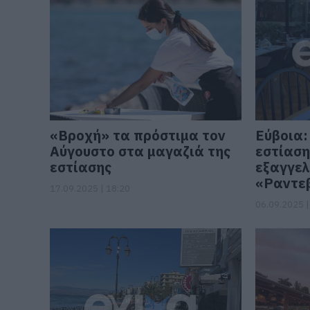
«Βροχή» τα πρόστιμα τον
Εύβοια:
Αύγουστο στα μαγαζιά της
εστίαση
εστίασης
εξαγγελ
«Ραντεβ
17.09.2025 | 18:20
06.09.2025 |