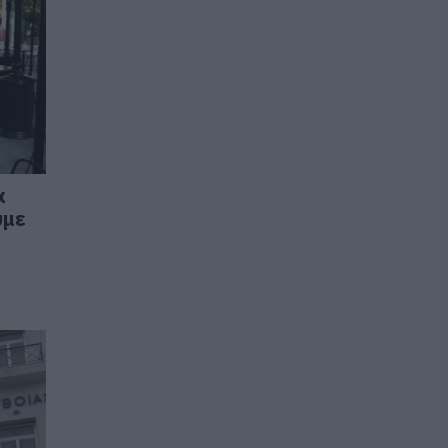
α
υμε