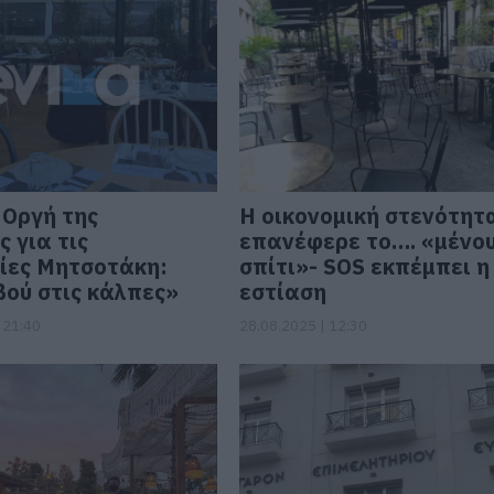
 Οργή της
Η οικονομική στενότητ
ς για τις
επανέφερε το…. «μένο
ίες Μητσοτάκη:
σπίτι»- SOS εκπέμπει η
ού στις κάλπες»
εστίαση
 21:40
28.08.2025 | 12:30