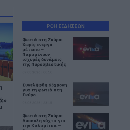
ΡΟΗ ΕΙΔΗΣΕΩΝ
Φωτιά στη Σκύρο:
Χωρίς ενεργό
μέτωπο –
Παραμένουν
ισχυρές δυνάμεις
της Πυροσβεστικής
07.08.2026 | 00:10
Συνελήφθη 63χρονη
η
για τη φωτιά στη
Σκύρο
τά»
06.08.2026 | 23:15
υ
Φωτιά στη Σκύρο:
Δύσκολη νύχτα για
την Καλαμίτσα –