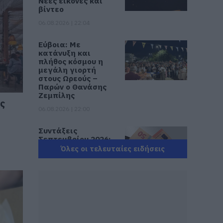
Νέες εικόνες και
βίντεο
06.08.2026 | 22:04
Εύβοια: Με
κατάνυξη και
πλήθος κόσμου η
μεγάλη γιορτή
στους Ωρεούς –
Παρών ο Θανάσης
Ζεμπίλης
ς
06.08.2026 | 22:00
Συντάξεις
Σεπτεμβρίου 2026:
Πότε πληρώνονται
Όλες οι τελευταίες ειδήσεις
οι δικαιούχοι – Οι
ημερομηνίες του e-
ΕΦΚΑ
06.08.2026 | 21:40
Σοκ στην Εύβοια με
την κοπέλα που