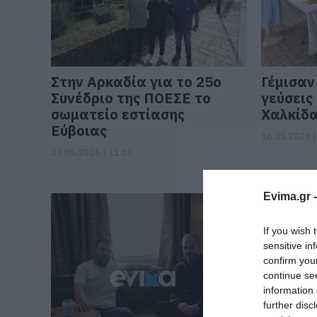
Στην Αρκαδία για το 25ο
Γέμισαν
Συνέδριο της ΠΟΕΣΕ το
γεύσεις
σωματείο εστίασης
Χαλκίδ
Εύβοιας
16.05.2026 |
29.05.2026 | 11:30
Evima.gr 
If you wish 
sensitive in
confirm you
continue se
information 
further disc