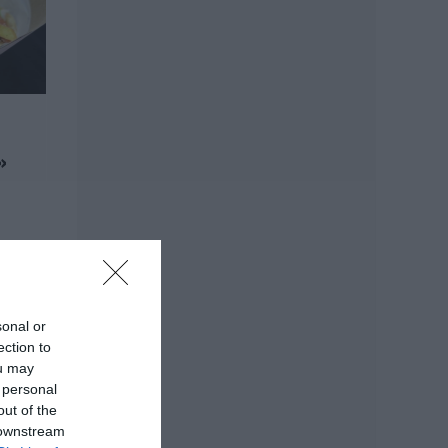
έπεσε από την
γέφυρα: Τα νεότερα
για την υγεία της
06.08.2026 | 21:20
Νεότερα για τη
Φωτιά στη Σκύρο:
Κινδύνευσε
»
κτηνοτροφική
μονάδα – Νέο
βίντεο
06.08.2026 | 21:00
Καφές: Τα οφέλη
της μέτριας
κατανάλωσης
σύμφωνα με ειδικό
sonal or
στο μικροβίωμα του
ection to
εντέρου
ou may
06.08.2026 | 21:00
 personal
out of the
«Ανάσα» για τους
 downstream
αγρότες στην