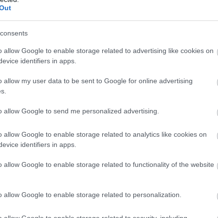
ται τα
εστίαση στην Εύβοια:
Out
ματα της Εύβοιας
«Είμαστε δύσκολα», λέ
 ΦΠΑ
οι καταστηματάρχες
consents
 22:00
25.02.2026 | 15:15
o allow Google to enable storage related to advertising like cookies on
evice identifiers in apps.
o allow my user data to be sent to Google for online advertising
s.
to allow Google to send me personalized advertising.
o allow Google to enable storage related to analytics like cookies on
evice identifiers in apps.
o allow Google to enable storage related to functionality of the website
ιγαντιαία κύματα
Εστίαση στην Εύβοια:
αν καταστήματα
Τζίρος έως 30%
ς – Τρομακτικό
χαμηλότερος – Ο ΦΠΑ
o allow Google to enable storage related to personalization.
απειλεί τις επιχειρήσει
o allow Google to enable storage related to security, including