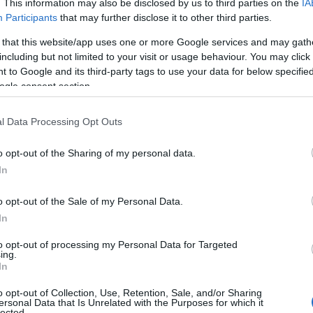
. This information may also be disclosed by us to third parties on the
IA
Participants
that may further disclose it to other third parties.
ς Εστίασης
«Στενάζει» η εστίαση
 that this website/app uses one or more Google services and may gath
: Η κυβέρνηση έχει
στην Εύβοια: Τι λέει ο
including but not limited to your visit or usage behaviour. You may click 
για τον κλάδο,
πρόεδρος του «Ξένιος
 to Google and its third-party tags to use your data for below specifi
εί μνημονιακές
Ζευς» για την αύξηση τ
ogle consent section.
ς (vid)
κατώτατου μισθού
 19:40
27.03.2026 | 17:20
l Data Processing Opt Outs
o opt-out of the Sharing of my personal data.
In
o opt-out of the Sale of my Personal Data.
In
to opt-out of processing my Personal Data for Targeted
ing.
In
o opt-out of Collection, Use, Retention, Sale, and/or Sharing
νομική ασφυξία
«Καμπανάκι» από την
ersonal Data that Is Unrelated with the Purposes for which it
lected.