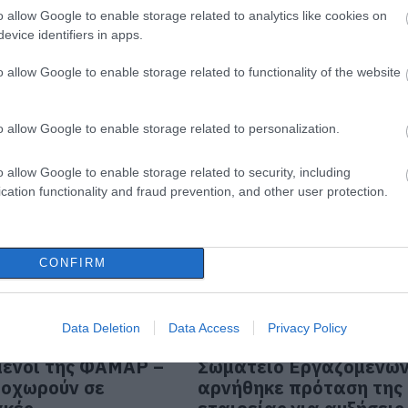
o allow Google to enable storage related to analytics like cookies on
 Στα «κάγκελα» οι
Εύβοια: SOS! Άμεση
evice identifiers in apps.
μενοι της ΦΑΜΑΡ
ανάγκη συνανθρώπου 
 απόλυση
για αίμα
o allow Google to enable storage related to functionality of the website
μενου
11.01.2023 | 16:15
 16:45
o allow Google to enable storage related to personalization.
o allow Google to enable storage related to security, including
cation functionality and fraud prevention, and other user protection.
CONFIRM
Data Deletion
Data Access
Privacy Policy
 Στα «κάγκελα» οι
ΦΑΜΑΡ- Εύβοια: Γιατί 
ενοι της ΦΑΜΑΡ –
Σωματείο Εργαζομένω
ροχωρούν σε
αρνήθηκε πρόταση της