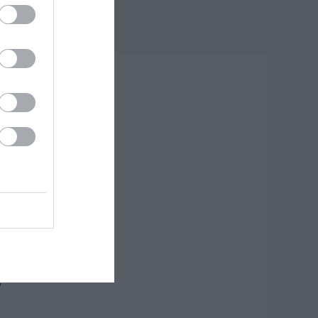
πάρουν έως 2.500
ευρώ για τη
μας
στέγαση
09.08.2026 | 12:00
Συναγερμός στη
Βόρεια Εύβοια:
Αγελάδες
πετάγονται στο
δρόμο- Η έκκληση
ιερέα στους
οδηγούς
09.08.2026 | 11:40
Ο Λευτέρης
Στεργίου
επιστρέφει στην
Ιστιαία!
09.08.2026 | 11:20
το
ν
Συγκινεί Ενορία
στην Εύβοια!
Συγκεντρώνει