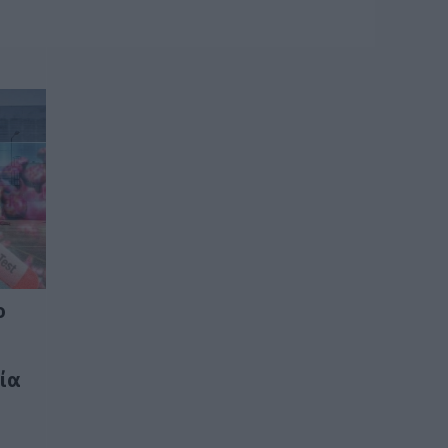
τρόφιμα για άπορες
οικογένειες για τον
Δεκαπενταύγουστο!
09.08.2026 | 11:00
Σε πλήρη
ετοιμότητα για
ενδεχόμενο
πυρκαγιάς σήμερα
ο Δήμος Χαλκιδέων-
Χρήσιμα τηλέφωνα
09.08.2026 | 10:40
Γνωρίζατε ότι
υπάρχει Λουτράκι
ο
και στην Εύβοια;
09.08.2026 | 10:20
ία