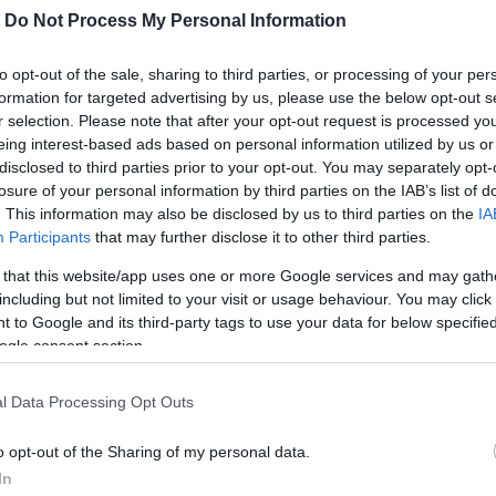
-
Do Not Process My Personal Information
to opt-out of the sale, sharing to third parties, or processing of your per
formation for targeted advertising by us, please use the below opt-out s
r selection. Please note that after your opt-out request is processed y
eing interest-based ads based on personal information utilized by us or
disclosed to third parties prior to your opt-out. You may separately opt-
losure of your personal information by third parties on the IAB’s list of
 εργασίας στην
Εκπροσώπησαν δυναμι
. This information may also be disclosed by us to third parties on the
IA
για την
την Εύβοια στις
Participants
that may further disclose it to other third parties.
αγιά
συγκεντρώσεις για τα
Τέμπη
 that this website/app uses one or more Google services and may gath
 16:45
including but not limited to your visit or usage behaviour. You may click 
04.03.2025 | 17:20
 to Google and its third-party tags to use your data for below specifi
ogle consent section.
l Data Processing Opt Outs
o opt-out of the Sharing of my personal data.
In