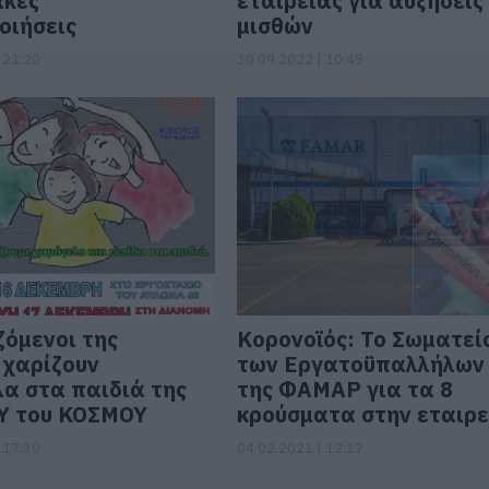
ακές
εταιρείας για αυξήσεις
οιήσεις
μισθών
 21:20
30.09.2022 | 10:45
ζόμενοι της
Κορονοϊός: Το Σωματεί
χαρίζουν
των Εργατοϋπαλλήλων
α στα παιδιά της
της ΦΑΜΑΡ για τα 8
Υ του ΚΟΣΜΟΥ
κρούσματα στην εταιρε
 17:30
04.02.2021 | 12:17