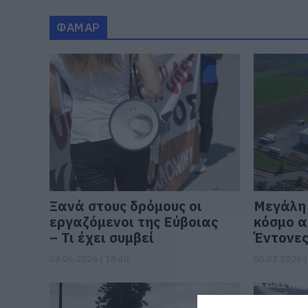
ΦΑΜΑΡ
Ξανά στους δρόμους οι
Μεγάλη 
εργαζόμενοι της Εύβοιας
κόσμο α
– Τι έχει συμβεί
Έντονες
03.06.2026 | 18:40
05.03.2026 |