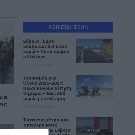
ΡΟΗ ΕΙΔΗΣΕΩΝ
Εύβοια: Έργα
οδοποιίας 2,4 εκατ.
ευρώ – Ποιοι δρόμοι
αλλάζουν
09.08.2026 | 15:00
Τουρισμός για
Όλους 2026-2027:
Ποιοι κάνουν αίτηση
σήμερα – Έως 600
οια
ευρώ η επιδότηση
εις
09.08.2026 | 14:40
Έκτακτα μέτρα και
απαγορεύσεις
σήμερα στην Εύβοια