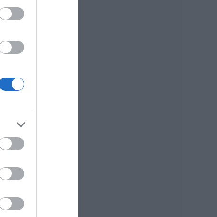
Πανικός σε λιμάνι
της Εύβοιας με
37χρονο άνδρα
09.08.2026 | 13:00
τά
Πανσέληνος
Αυγούστου 2026: Η
μερική έκλειψη και
τα εντυπωσιακά
φαινόμενα στον
ουρανό
09.08.2026 | 12:40
Εύβοια: Νέες
πινακίδες για τον
κίνδυνο πυρκαγιάς
– Σε ποια σημεία
τοποθετήθηκαν
09.08.2026 | 12:20
Ποιοι φοιτητές θα