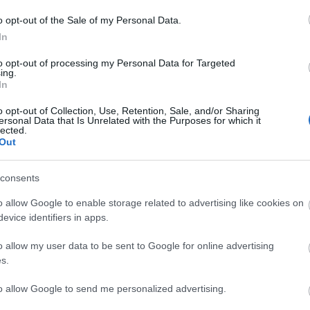
o opt-out of the Sale of my Personal Data.
In
ρόμους οι
Εύβοια: Στα κάγκελα οι
to opt-out of processing my Personal Data for Targeted
ing.
ενοι της Εύβοιας:
εργαζόμενοι γνωστής
In
βεια μας τσακίζει»
εταιρείας – Τα αιτήμα
ν αυξήσεις στους
τους
o opt-out of Collection, Use, Retention, Sale, and/or Sharing
ersonal Data that Is Unrelated with the Purposes for which it
lected.
18.12.2023 | 17:20
Out
 09:15
consents
o allow Google to enable storage related to advertising like cookies on
evice identifiers in apps.
o allow my user data to be sent to Google for online advertising
s.
to allow Google to send me personalized advertising.