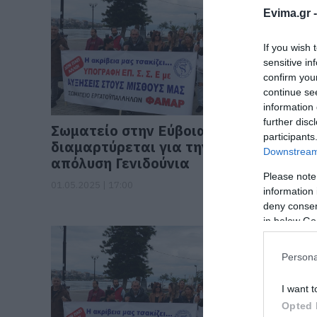
Evima.gr 
If you wish 
sensitive in
confirm you
continue se
information 
further disc
Σωματείο στην Εύβοια
Στάσεις
participants
διαμαρτύρεται για την
Εύβοια 
Downstream 
απόλυση Γενιδούνια
Πρωτομ
Please note
01.05.2025 | 17:00
30.04.2025 |
information 
deny consent
in below Go
Persona
I want t
Opted 