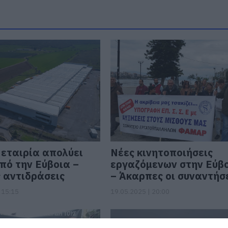
εταιρία απολύει
Νέες κινητοποιήσεις
πό την Εύβοια –
εργαζόμενων στην Εύβ
 αντιδράσεις
– Άκαρπες οι συναντήσ
 15:15
19.05.2025 | 20:00