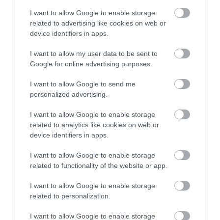
I want to allow Google to enable storage
related to advertising like cookies on web or
device identifiers in apps.
I want to allow my user data to be sent to
ΡΟΗ ΕΙΔΗΣΕΩΝ
Google for online advertising purposes.
Εύβοια: «Πλιάτσικο» σε έργο
I want to allow Google to send me
ανάπλασης παραλίας – Η καταγγελία
personalized advertising.
που προκαλεί αντιδράσεις
08.08.2026 | 10:20
I want to allow Google to enable storage
related to analytics like cookies on web or
Χωρίς Internet τώρα αυτό το χωριό της
device identifiers in apps.
Εύβοιας
08.08.2026 | 10:00
I want to allow Google to enable storage
related to functionality of the website or app.
Εύβοια: Διακοπή ρεύματος αύριο
I want to allow Google to enable storage
πολλές περιοχές- Πίνακας
related to personalization.
08.08.2026 | 09:40
I want to allow Google to enable storage