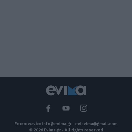
07.08.2026 | 21:40
Εύβοια: Γυναίκα έπεσε θύμα
διαδικτυακής απάτης – Πλήρωσε για
τρακτέρ που δεν παρέλαβε
07.08.2026 | 21:20
Τραγωδία στην Εύβοια: Άνδρας
ανασύρθηκε χωρίς τις αισθήσεις του
από τη θάλασσα
07.08.2026 | 20:57
Ανακοινώθηκαν νέες προσλήψεις σε
δήμο της Εύβοιας: Δείτε εδώ
07.08.2026 | 20:40
Επικοινωνία:
info@evima.gr
-
eviavima@gmail.com
© 2026 Evima.gr - All rights reserved