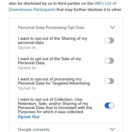
Eύβοια: Στην τελική ευθεία με 97
also be disclosed by us to third parties on the
IAB’s List of
συμμετοχές η Ανάβαση Κύμης «Γιάννης
Downstream Participants
that may further disclose it to other
Ηλιόπουλος»
third parties.
25.05.2024 | 16:20
Please note that this website/app uses one or more Google
Personal Data Processing Opt Outs
services and may gather and store information including but
not limited to your visit or usage behaviour. You may click to
I want to opt-out of the Sharing of my
personal data.
grant or deny consent to Google and its third-party tags to
Opted In
use your data for below specified purposes in below Google
consent section.
I want to opt-out of the Sale of my
Personal Data.
Opted In
I want to opt-out of processing my
Personal Data for Targeted Advertising.
Opted In
Η Εύβοια προετοιμάζεται για την 22η
I want to opt-out of Collection, Use,
Retention, Sale, and/or Sharing of my
Ανάβαση Κύμης «Γιάννης Ηλιόπουλος»
Personal Data that Is Unrelated with the
Purposes for which it was collected.
10.05.2024 | 15:45
Opted Out
Google consents