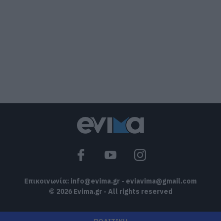
07.08.2026 | 16:00
Εικόνες ντροπής από ασυνείδητους
στην Εύβοια: Πετούν ογκώδη
αντικείμενα όπου βρουν
07.08.2026 | 15:45
Σκύρος: Επέστρεψαν στην Εύβοια οι
πυροσβέστες που έδωσαν μάχη με τις
φλόγες – Έφτασαν στην Κύμη
07.08.2026 | 15:30
Νέα αποκάλυψη του evima: Αυτές οι
εθελοντικές ομάδες της Εύβοιας
ενισχύονται με πυροσβεστικά οχήματα
07.08.2026 | 15:15
Επικοινωνία:
info@evima.gr
-
eviavima@gmail.com
© 2026 Evima.gr - All rights reserved