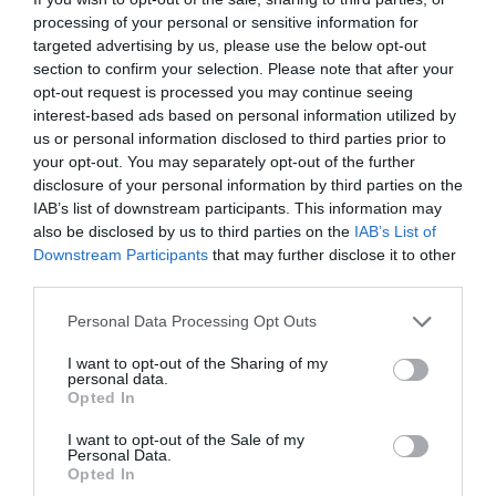
08.01.2025 | 15:30
processing of your personal or sensitive information for
targeted advertising by us, please use the below opt-out
section to confirm your selection. Please note that after your
opt-out request is processed you may continue seeing
interest-based ads based on personal information utilized by
us or personal information disclosed to third parties prior to
your opt-out. You may separately opt-out of the further
disclosure of your personal information by third parties on the
IAB’s list of downstream participants. This information may
also be disclosed by us to third parties on the
IAB’s List of
Downstream Participants
that may further disclose it to other
third parties.
Έρευνα ΙΕΛΚΑ: Χαμηλότερες οι τιμές στα
σούπερ μάρκετ συγκριτικά με άλλες
Please note that this website/app uses one or more Google
Personal Data Processing Opt Outs
Ευρωπαϊκές χώρες
services and may gather and store information including but
not limited to your visit or usage behaviour. You may click to
I want to opt-out of the Sharing of my
17.09.2024 | 09:00
personal data.
grant or deny consent to Google and its third-party tags to
Opted In
use your data for below specified purposes in below Google
consent section.
I want to opt-out of the Sale of my
Personal Data.
Opted In