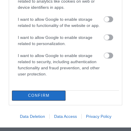
Κέρδος 390 ευρώ τον χρόνο για τους
related to analytics like cookies on web or
device identifiers in apps.
καταναλωτές από προσφορές και
εκπτώσεις στα σούπερ μάρκετ
I want to allow Google to enable storage
25.04.2023 | 16:30
related to functionality of the website or app.
I want to allow Google to enable storage
related to personalization.
I want to allow Google to enable storage
related to security, including authentication
functionality and fraud prevention, and other
user protection.
CONFIRM
«Γονατίζει» τα νοικοκυριά η ακρίβεια: Το
44% των καταναλωτών δεν κάνει αγορές
για να έχει χρήματα σε περίπτωση ανάγκης
Data Deletion
Data Access
Privacy Policy
20.09.2022 | 17:00