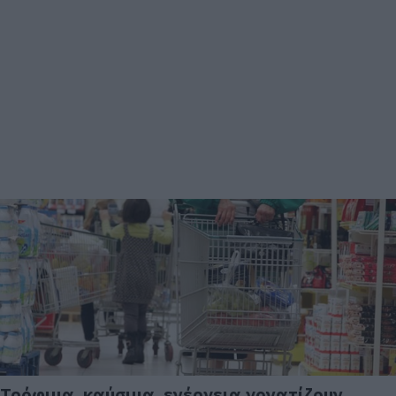
Τρόφιμα, καύσιμα, ενέργεια γονατίζουν