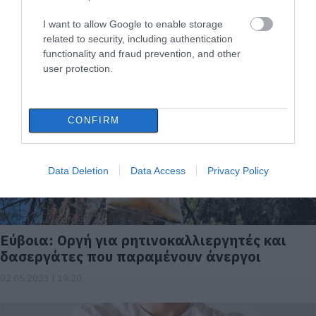
Συγκινεί Ιερέας στην Εύβοια: Τι κάνει για
παιδιά οικογενειών με οικονομικά
I want to allow Google to enable storage
προβλήματα
related to security, including authentication
functionality and fraud prevention, and other
07.08.2023 | 16:45
user protection.
CONFIRM
Data Deletion
Data Access
Privacy Policy
Εύβοια: Οργή για ρητινοκαλλιεργητές και
δασεργάτες που παραμένουν άνεργοι
02.05.2023 | 19:20