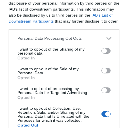
disclosure of your personal information by third parties on the
06.08.2024 | 18:00
IAB’s list of downstream participants. This information may
also be disclosed by us to third parties on the
IAB’s List of
Downstream Participants
that may further disclose it to other
third parties.
Please note that this website/app uses one or more Google
Personal Data Processing Opt Outs
services and may gather and store information including but
not limited to your visit or usage behaviour. You may click to
I want to opt-out of the Sharing of my
personal data.
grant or deny consent to Google and its third-party tags to
Opted In
use your data for below specified purposes in below Google
consent section.
I want to opt-out of the Sale of my
Personal Data.
Opted In
Οι τρίτεκνοι γίνονται πολύτεκνοι – Ποια
επιδόματα θα δικαιούνται – Έρχονται
I want to opt-out of processing my
Personal Data for Targeted Advertising.
ανακοινώσεις
Opted In
15.05.2024 | 22:20
I want to opt-out of Collection, Use,
Retention, Sale, and/or Sharing of my
Personal Data that Is Unrelated with the
Purposes for which it was collected.
Opted Out