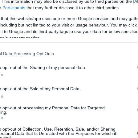
. This information may also be disclosed by us to third parties on the
IA
Participants
that may further disclose it to other third parties.
 that this website/app uses one or more Google services and may gath
including but not limited to your visit or usage behaviour. You may click 
α: Άνδρας έπεσε
Κιλκίς: 37χρονος
 to Google and its third-party tags to use your data for below specifi
οδήλατο πάνω σε
κατηγορείται για κλοπ
ogle consent section.
και σκοτώθηκε
ποδηλάτων αξίας 3.68
ία
ευρώ
l Data Processing Opt Outs
 20:20
11.06.2024 | 16:30
o opt-out of the Sharing of my personal data.
In
o opt-out of the Sale of my Personal Data.
In
to opt-out of processing my Personal Data for Targeted
ing.
In
o opt-out of Collection, Use, Retention, Sale, and/or Sharing
ersonal Data that Is Unrelated with the Purposes for which it
lected.