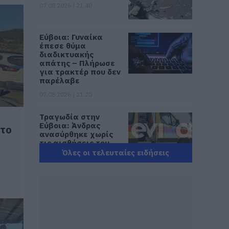
07.08.2026 | 21:40
Εύβοια: Γυναίκα
έπεσε θύμα
διαδικτυακής
απάτης – Πλήρωσε
για τρακτέρ που δεν
παρέλαβε
07.08.2026 | 21:20
Τραγωδία στην
Εύβοια: Άνδρας
ατο
ανασύρθηκε χωρίς
τις αισθήσεις του
από τη θάλασσα
Όλες οι τελευταίες ειδήσεις
07.08.2026 | 20:57
Ανακοινώθηκαν νέες
προσλήψεις σε δήμο
της Εύβοιας: Δείτε
εδώ
07.08.2026 | 20:40