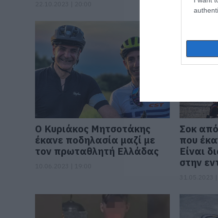
22.10.2023 | 20:00
01.09.2023 |
authenti
Ο Κυριάκος Μητσοτάκης
Σοκ από
έκανε ποδηλασία μαζί με
που έκα
τον πρωταθλητή Ελλάδας
Είναι δ
στην εν
10.06.2023 | 19:00
31.05.2023 |