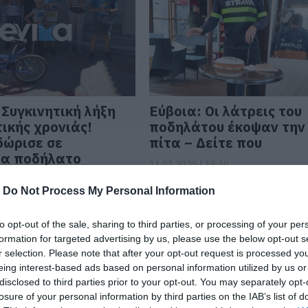
 Συγκινητική λήξη
Εύβοια: Οι λάτρεις του
ικής χρονιάς!
ποδηλάτου έκοψαν την
δώρισε σε
πίτα – Δείτε που
ια ποδήλατο
11.01.2025 | 19:40
d)
-
Do Not Process My Personal Information
 17:40
to opt-out of the sale, sharing to third parties, or processing of your per
formation for targeted advertising by us, please use the below opt-out s
r selection. Please note that after your opt-out request is processed y
eing interest-based ads based on personal information utilized by us or
disclosed to third parties prior to your opt-out. You may separately opt-
losure of your personal information by third parties on the IAB’s list of