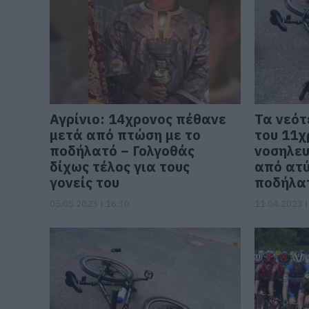
Αγρίνιο: 14χρονος πέθανε
Τα νεότ
μετά από πτώση με το
του 11χ
ποδήλατό – Γολγοθάς
νοσηλευ
δίχως τέλος για τους
από ατ
γονείς του
ποδήλα
05.05.2023 | 16:30
11.04.2023 |