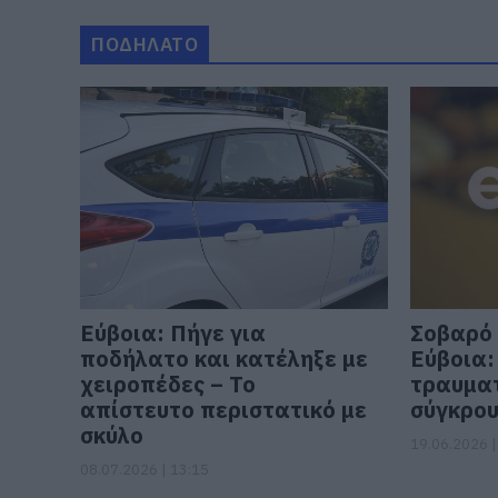
ΠΟΔΗΛΑΤΟ
Εύβοια: Πήγε για
Σοβαρό 
ποδήλατο και κατέληξε με
Εύβοια:
χειροπέδες – Το
τραυματ
απίστευτο περιστατικό με
σύγκρου
σκύλο
19.06.2026 |
08.07.2026 | 13:15