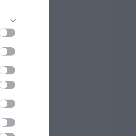
Βαρύ πένθος για τον
εκπαιδευτικό από
την Εύβοια που
έφυγε από τη ζωή
07.08.2026 | 18:00
Αυτοψία στα
καμένα: 37 σπίτια
κρίθηκαν
κατεδαφιστέα στο
Πόρτο Γερμενό
07.08.2026 | 17:40
σε