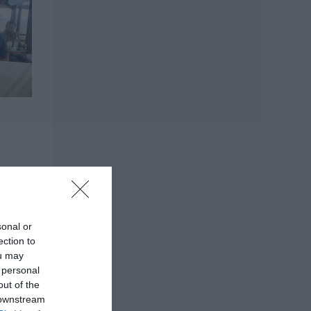
Ποιοι και γιατί θα
πάρουν διπλάσια
σύνταξη τον
Αύγουστο
07.08.2026 | 20:20
Δείτε τι έκανε
Δήμος της Εύβοιας
για τις φωτιές
07.08.2026 | 20:00
Μητέρα και γιος οι
νεκροί από τη
σύγκρουση
αυτοκινήτου με
sonal or
φορτηγό
ection to
07.08.2026 | 19:40
ou may
 personal
Ράγισαν καρδιές
out of the
στην Εύβοια: Το
 downstream
τελευταίο «αντίο»