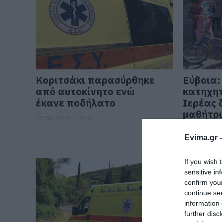
Κοριτσάκι παρασύρθηκε
Εύβοια:
από αυτοκίνητο ενώ
κατηχητ
έκανε ποδήλατο
Ιερέας 
μαθήτρ
27.06.2025 | 13:00
(pics&vi
Evima.gr 
18.05.2025 |
If you wish 
sensitive in
confirm you
continue se
information 
further disc