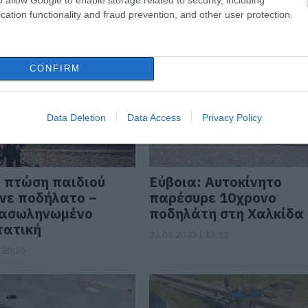
 12:45
cation functionality and fraud prevention, and other user protection.
CONFIRM
Data Deletion
Data Access
Privacy Policy
 πτώση παιδιού
Εύβοια: Αυτοκίνητο
νε ποδήλατο –
παρέσυρε 10χρονο
ιασωληνωμένο
ποδηλάτη στη Χαλκίδα
τατική
23.05.2023 | 13:15
 20:20