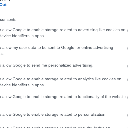
πεσε από γέφυρα
Εύβοια: Αυτοκίνητο
Out
ρκυρα κάνοντας
παρέσυρε μαθητή με
το
ποδήλατο και έφυγε
consents
 22:20
23.11.2023 | 20:40
o allow Google to enable storage related to advertising like cookies on
evice identifiers in apps.
o allow my user data to be sent to Google for online advertising
s.
to allow Google to send me personalized advertising.
o allow Google to enable storage related to analytics like cookies on
evice identifiers in apps.
o allow Google to enable storage related to functionality of the website
να τροχαίο στην
Προσοχή! Άνδρας με
 Φορτηγό
ποδήλατο παρενοχλού
ρε ποδηλάτη στα
νεαρές κοπέλες
o allow Google to enable storage related to personalization.
15.06.2023 | 15:00
o allow Google to enable storage related to security, including