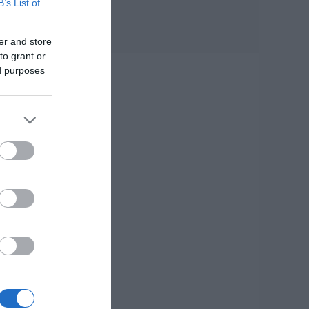
B’s List of
στον 36χρονο
επιχειρηματία
07.08.2026 | 19:10
er and store
to grant or
Νέο επίδομα 600
ed purposes
ές
ευρώ για
σπουδαστές: Οι
0
δικαιούχοι
07.08.2026 | 19:00
Αυτός ο δήμος της
Εύβοιας πάει στα
δικαστήρια για τις
ανεμογεννήτριες
07.08.2026 | 18:40
Τραγική κατάληξη
είχε η θαλάσσια
εκδρομή για
57χρονο τουρίστα
07.08.2026 | 18:20