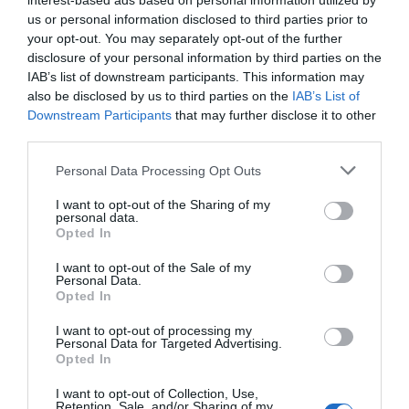
interest-based ads based on personal information utilized by
us or personal information disclosed to third parties prior to
your opt-out. You may separately opt-out of the further
disclosure of your personal information by third parties on the
Μυστήριο με πορτοκαλί χρώμα σε θάλασσες
IAB’s list of downstream participants. This information may
also be disclosed by us to third parties on the
IAB’s List of
της Εύβοιας (pics&vid)
Downstream Participants
that may further disclose it to other
05.03.2026 | 18:00
third parties.
Please note that this website/app uses one or more Google
Personal Data Processing Opt Outs
services and may gather and store information including but
not limited to your visit or usage behaviour. You may click to
I want to opt-out of the Sharing of my
personal data.
grant or deny consent to Google and its third-party tags to
Opted In
use your data for below specified purposes in below Google
consent section.
I want to opt-out of the Sale of my
Personal Data.
Opted In
I want to opt-out of processing my
Personal Data for Targeted Advertising.
Το σπάνιο ζωάκι που ζει στην Εύβοια και
Opted In
βρίσκεται μέσα στο νερό
I want to opt-out of Collection, Use,
Retention, Sale, and/or Sharing of my