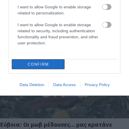
I want to allow Google to enable storage
related to personalization.
I want to allow Google to enable storage
related to security, including authentication
Ο «εφιάλτης» των πνιγμών χτυπά ξανά την
functionality and fraud prevention, and other
Εύβοια
user protection.
17.07.2025 | 18:40
CONFIRM
Data Deletion
Data Access
Privacy Policy
Εύβοια: Οι μωβ μέδουσες… μας κρατάνε