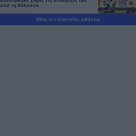
ανασύρθηκε χωρίς τις αισθήσεις του
από τη θάλασσα
07.08.2026 | 20:57
Όλες οι τελευταίες ειδήσεις
Ανακοινώθηκαν νέες προσλήψεις σε
δήμο της Εύβοιας: Δείτε εδώ
07.08.2026 | 20:40
Ποιοι και γιατί θα πάρουν διπλάσια
σύνταξη τον Αύγουστο
07.08.2026 | 20:20
Δείτε τι έκανε Δήμος της Εύβοιας για
τις φωτιές
07.08.2026 | 20:00
Μητέρα και γιος οι νεκροί από τη
σύγκρουση αυτοκινήτου με φορτηγό