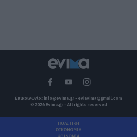
εκδρομή για 57χρονο τουρίστα
07.08.2026 | 18:20
Βαρύ πένθος για τον εκπαιδευτικό από
την Εύβοια που έφυγε από τη ζωή
07.08.2026 | 18:00
Αυτοψία στα καμένα: 37 σπίτια
κρίθηκαν κατεδαφιστέα στο Πόρτο
Γερμενό
07.08.2026 | 17:40
Επικοινωνία:
info@evima.gr
-
eviavima@gmail.com
© 2026 Evima.gr - All rights reserved
ΠΟΛΙΤΙΚΗ
ΟΙΚΟΝΟΜΙΑ
ΚΟΙΝΩΝΙΑ