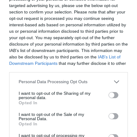
Στην Ι. Μ. Καρυών Τιμίου Προδρόμου
targeted advertising by us, please use the below opt-out
Αχλαδερής ο Γιώργος Ζέρβας
section to confirm your selection. Please note that after your
opt-out request is processed you may continue seeing
24.06.2021 | 14:52
interest-based ads based on personal information utilized by
us or personal information disclosed to third parties prior to
your opt-out. You may separately opt-out of the further
disclosure of your personal information by third parties on the
IAB’s list of downstream participants. This information may
also be disclosed by us to third parties on the
IAB’s List of
Downstream Participants
that may further disclose it to other
third parties.
Please note that this website/app uses one or more Google
Personal Data Processing Opt Outs
services and may gather and store information including but
not limited to your visit or usage behaviour. You may click to
I want to opt-out of the Sharing of my
personal data.
Εύβοια – Ραγδαίες εξελίξεις:
grant or deny consent to Google and its third-party tags to
Opted In
use your data for below specified purposes in below Google
Ανεξαρτητοποιήθηκε ο Κώστας Ζέρβας από
consent section.
την παράταξη του Χρήστου Παγώνη
I want to opt-out of the Sale of my
Personal Data.
Opted In
17.05.2021 | 11:53
I want to opt-out of processing my