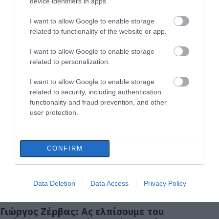
device identifiers in apps.
I want to allow Google to enable storage
related to functionality of the website or app.
Αποκάλυψη Ζέρβα στο evima. gr: Τις
I want to allow Google to enable storage
τελευταίες ημέρες υπάρχουν διάσπαρτα
related to personalization.
κρούσματα στον Δήμο Κύμης Αλιβερίου
I want to allow Google to enable storage
12.05.2021 | 12:40
related to security, including authentication
functionality and fraud prevention, and other
user protection.
CONFIRM
Data Deletion
Data Access
Privacy Policy
Γιώργος Ζέρβας: Ας ελπίσουμε του