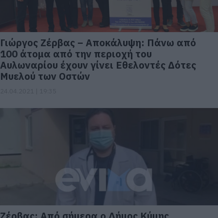
Γιώργος Ζέρβας – Αποκάλυψη: Πάνω από
100 άτομα από την περιοχή του
Αυλωναρίου έχουν γίνει Εθελοντές Δότες
Μυελού των Οστών
24.04.2021 | 19:35
Ζέρβας: Από σήμερα ο Δήμος Κύμης