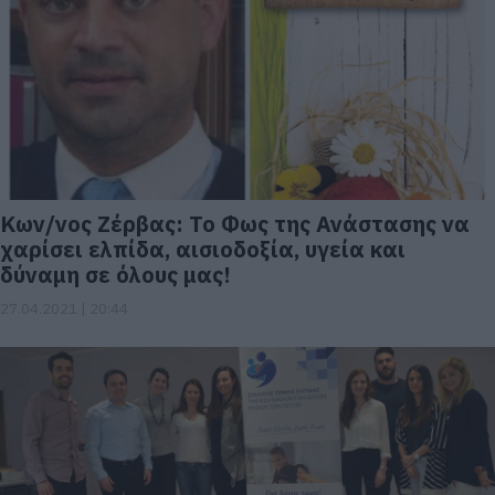
Κων/νος Ζέρβας: Το Φως της Ανάστασης να
χαρίσει ελπίδα, αισιοδοξία, υγεία και
δύναμη σε όλους μας!
27.04.2021 | 20:44