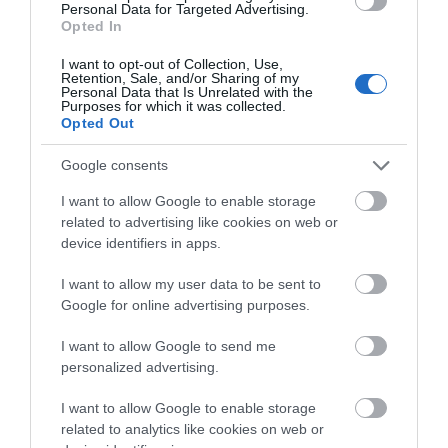
Personal Data for Targeted Advertising.
Opted In
I want to opt-out of Collection, Use,
Retention, Sale, and/or Sharing of my
Personal Data that Is Unrelated with the
Purposes for which it was collected.
Opted Out
Google consents
I want to allow Google to enable storage
Μητσοτάκης: Τα υγειονομικά μέτρα θα
related to advertising like cookies on web or
παραμείνουν σε ισχύ έως ότου χτίσουμε
device identifiers in apps.
οριστικό εθνικό τείχος ανοσίας
I want to allow my user data to be sent to
13.05.2021 | 15:08
Google for online advertising purposes.
I want to allow Google to send me
personalized advertising.
I want to allow Google to enable storage
related to analytics like cookies on web or