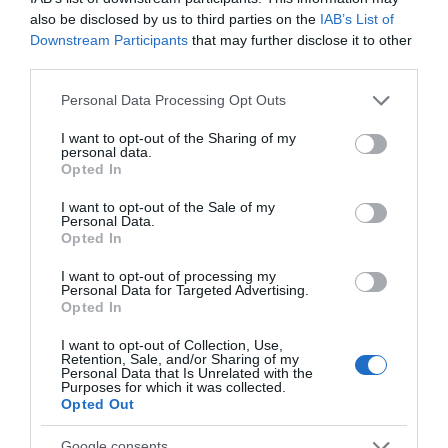
08.08.2026 | 20:40
also be disclosed by us to third parties on the
IAB’s List of
Downstream Participants
that may further disclose it to other
Εύβοια: Τέλος στις παράνομες
third parties.
χωματερές – Έρχονται πρόστιμα
χωρίς εξαιρέσεις
Please note that this website/app uses one or more Google
Personal Data Processing Opt Outs
services and may gather and store information including but
08.08.2026 | 20:20
not limited to your visit or usage behaviour. You may click to
I want to opt-out of the Sharing of my
personal data.
grant or deny consent to Google and its third-party tags to
Εύβοια: Η μαύρη επέτειος της
Opted In
use your data for below specified purposes in below Google
καταστροφικής πυρκαγιάς – Το
χρονικό της τραγωδίας
consent section.
I want to opt-out of the Sale of my
Personal Data.
08.08.2026 | 20:00
Opted In
Εύβοια: Πότε θα γίνει ο
I want to opt-out of processing my
καθιερωμένος έρανος για το
Personal Data for Targeted Advertising.
«Στιφάδο της Παναγίας»
Opted In
08.08.2026 | 19:40
Όλες οι τελευταίες ειδήσεις
I want to opt-out of Collection, Use,
Retention, Sale, and/or Sharing of my
Personal Data that Is Unrelated with the
Ο Αλέξης Τσίπρας παρουσιάζει το
Purposes for which it was collected.
οικονομικό πρόγραμμα της ΕΛ.Α.Σ.
Opted Out
στη Θεσσαλονίκη
ΠΕΡΙΣΣΟΤΕΡΑ ΑΠΟ ΔΙΕΘΝΗ
08.08.2026 | 19:20
Google consents