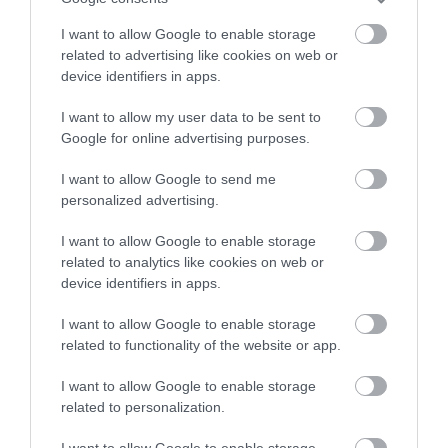
Κάνεις δεν ξεχνά τι έζησε η
I want to allow Google to enable storage
Εύβοια πριν πέντε χρόνια
related to advertising like cookies on web or
device identifiers in apps.
08.08.2026 | 19:00
I want to allow my user data to be sent to
Google for online advertising purposes.
Σε δημοπρασία η μπάλα των
ιστορικών γκολ του Μαραντόνα
Τρόμος σε πτήση της
Βρετανία: Σε εξάμηνη
I want to allow Google to send me
08.08.2026 | 18:40
Air India: Το
διαθεσιμότητα
personalized advertising.
αεροσκάφος έχασε
Έλληνας γιατρός του
απότομα ύψος – 17
NHS για ανάρμοστη
I want to allow Google to enable storage
Αγανάκτηση σε χωριό της
τραυματίες
σεξουαλική
related to analytics like cookies on web or
Εύβοιας: Μένουν κάθε μέρα χωρίς
συμπεριφορά
νερό – Σοβαρή καταγγελία
device identifiers in apps.
08.08.2026 | 18:20
I want to allow Google to enable storage
related to functionality of the website or app.
Αγροτικές ενισχύσεις: Ποιοι θα
λάβουν νωρίτερα τις
προκαταβολές
I want to allow Google to enable storage
related to personalization.
08.08.2026 | 18:00
I want to allow Google to enable storage