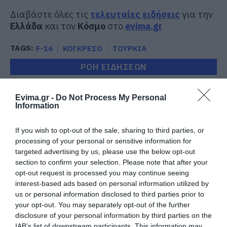
Διαβάστε όλες τις
τελευταίες ειδήσεις
για την
Ελλάδα
και τον
Κόσμο
στο
evima.gr
TAGS:
F-16
ΚΟΓΚΡΕΣΟ
ΤΟΥΡΚΙΑ
ΡΟΗ ΕΙΔΗΣΕΩΝ
Φωτιά στην Εύβοια σε ξερά χόρτα
Evima.gr -
Do Not Process My Personal
09.08.2026 | 00:10
Information
If you wish to opt-out of the sale, sharing to third parties, or
processing of your personal or sensitive information for
Ρίγη συγκίνησης στην Εύβοια! Η
Ιερά Μονή Οσίου Δαυΐδ έλαμψε
targeted advertising by us, please use the below opt-out
στη μεγάλη πανήγυρη της
section to confirm your selection. Please note that after your
Μεταμορφώσεως
opt-out request is processed you may continue seeing
08.08.2026 | 21:00
interest-based ads based on personal information utilized by
us or personal information disclosed to third parties prior to
Φάνης Σπανός: 500.000 € για την
your opt-out. You may separately opt-out of the further
ενεργειακή αναβάθμιση του 4ου
disclosure of your personal information by third parties on the
Δημοτικού Σχολείου Λιβαδειάς
IAB’s list of downstream participants. This information may