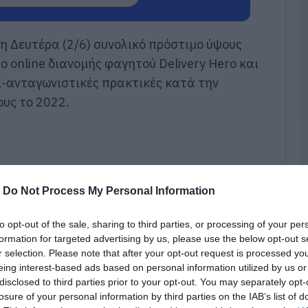
Ν
Φ
η Δευτέρα (2/6) συνολικό πρόστιμο ύψους
Κ
 online διανομής φαγητού Delivery Hero και
κ
μ
τι-ανταγωνιστικές πρακτικές κατά την
06
υς το 2022.
Κ
τ
κ
σ
σ
ε
-
Do Not Process My Personal Information
06
to opt-out of the sale, sharing to third parties, or processing of your per
«
formation for targeted advertising by us, please use the below opt-out s
α
r selection. Please note that after your opt-out request is processed y
Ε
Ο
eing interest-based ads based on personal information utilized by us or
μ
disclosed to third parties prior to your opt-out. You may separately opt-
losure of your personal information by third parties on the IAB’s list of
06