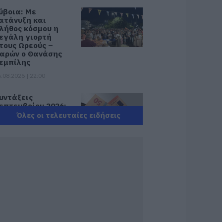
ύβοια: Με
ατάνυξη και
λήθος κόσμου η
εγάλη γιορτή
τους Ωρεούς –
αρών ο Θανάσης
εμπίλης
.08.2026 | 22:00
υντάξεις
επτεμβρίου 2026:
ότε πληρώνονται
Όλες οι τελευταίες ειδήσεις
ι δικαιούχοι – Οι
μερομηνίες του e-
ΦΚΑ
.08.2026 | 21:40
οκ στην Εύβοια με
ην κοπέλα που
πεσε από την
έφυρα: Τα νεότερα
ια την υγεία της
.08.2026 | 21:20