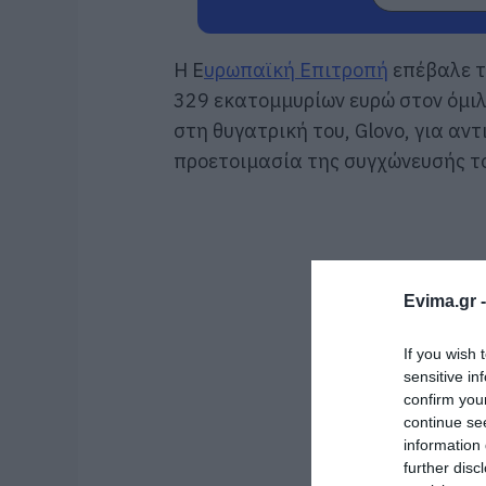
Η Ε
υρωπαϊκή Επιτροπή
επέβαλε τ
329 εκατομμυρίων ευρώ στον όμιλο
στη θυγατρική του, Glovo, για αν
προετοιμασία της συγχώνευσής το
Evima.gr 
If you wish 
sensitive in
confirm you
continue se
information 
further disc