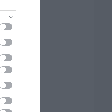
 Βίντεο από τη
ύμη
.08.2026 | 19:40
ωτιά στη Σκύρο:
υνεχίζει να καίει
το Νησί,
υγκλονιστική
αρτυρία – Νέες
ικόνες και βίντεο
.08.2026 | 19:40
εκινάει τεράστιο
ργο αξίας
.425.000€ στην
ύβοια – Δείτε πού
.08.2026 | 19:20