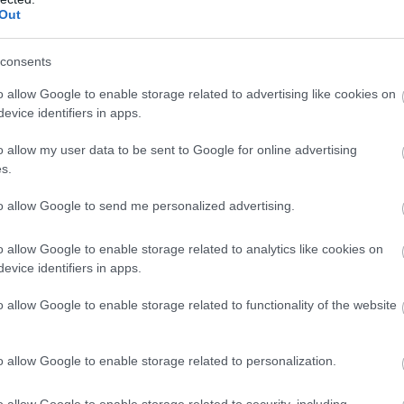
–
Out
ικών μεριδίων μπορεί να επηρεάσει τη
Σ
06
consents
ι για την πρώτη φορά που η Κομισιόν
Φ
o allow Google to enable storage related to advertising like cookies on
Σ
evice identifiers in apps.
ς μη προσέγγισης εργαζομένων μεταξύ
σ
σ
 σύμφωνα με τις οποίες οι εταιρείες
o allow my user data to be sent to Google for online advertising
μ
ν προσωπικό η μία από την άλλη. Αυτές οι
ε
s.
αναν τους διανομείς, αλλά επικεντρώνονταν
06
to allow Google to send me personalized advertising.
.
Ξ
έ
o allow Google to enable storage related to analytics like cookies on
2
evice identifiers in apps.
Ε
o allow Google to enable storage related to functionality of the website
06
o allow Google to enable storage related to personalization.
o allow Google to enable storage related to security, including