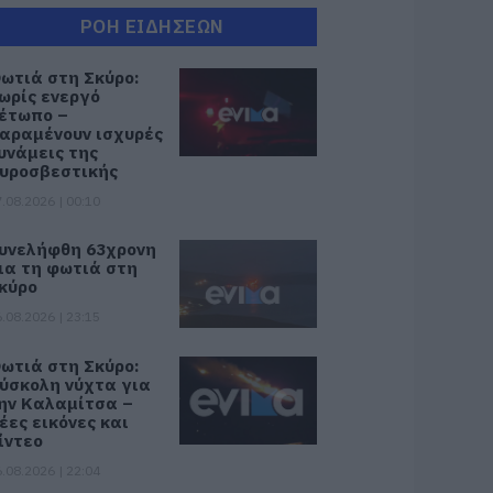
ΡΟΗ ΕΙΔΗΣΕΩΝ
ωτιά στη Σκύρο:
ωρίς ενεργό
έτωπο –
αραμένουν ισχυρές
υνάμεις της
υροσβεστικής
.08.2026 | 00:10
υνελήφθη 63χρονη
ια τη φωτιά στη
κύρο
.08.2026 | 23:15
ωτιά στη Σκύρο:
ύσκολη νύχτα για
ην Καλαμίτσα –
έες εικόνες και
ίντεο
.08.2026 | 22:04