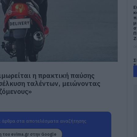
Ε
κ
π
μ
σ
Π
Ζ
06
Σ
Σ
Π
ιμωρείται η πρακτική παύσης
ο
η
σέλκυση ταλέντων, μειώνοντας
Ε
αζόμενους»
06
Σ
τ
έ
 άρθρα στα αποτελέσματα αναζήτησης
γ
γ
 του evima.gr στην Google
06