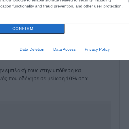
cation functionality and fraud prevention, and other user protection.
CONFIRM
ται η πρακτική παύσης ανταγωνισμού για την
τις ευκαιρίες για τους εργαζόμενους»,
Data Deletion
Data Access
Privacy Policy
ην εμπλοκή τους στην υπόθεση και
ονός που οδήγησε σε μείωση 10% στα