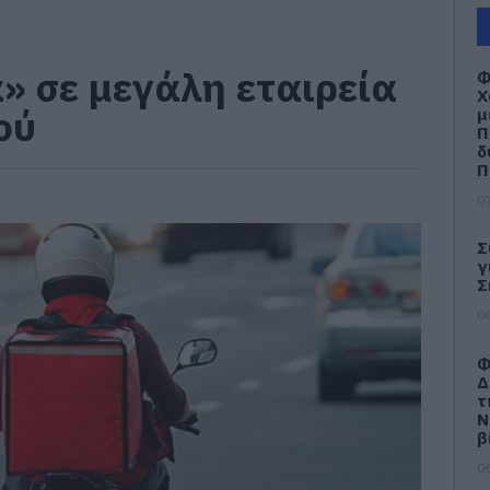
 σε μεγάλη εταιρεία
Φ
Χ
ού
μ
Π
δ
Π
07
Σ
γ
Σ
06
Φ
Δ
τ
Ν
β
06