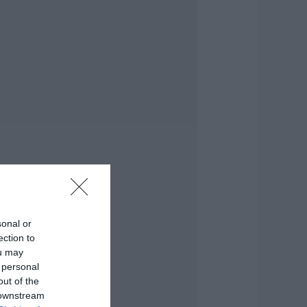
εότερα για τη
ωτιά στη Σκύρο:
ινδύνευσε
τηνοτροφική
ονάδα – Νέο βίντεο
.08.2026 | 21:00
αφές: Τα οφέλη
ης μέτριας
ατανάλωσης
ύμφωνα με ειδικό
το μικροβίωμα του
ντέρου
.08.2026 | 21:00
sonal or
Ανάσα» για τους
ection to
γρότες στην
ou may
ύβοια:
λοκληρώθηκε
 personal
εγάλο έργο
out of the
 downstream
.08.2026 | 20:40