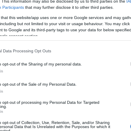
. This information may also be disclosed by us to third parties on the
IA
Participants
that may further disclose it to other third parties.
Ο
τ
y Hero —με έδρα τη Γερμανία— φέρεται να
 that this website/app uses one or more Google services and may gath
τ
ματικές πληροφορίες με την ανταγωνίστρια
θ
including but not limited to your visit or usage behaviour. You may click 
μ
, με σκοπό την αποκλειστική πρόσβαση στην
 to Google and its third-party tags to use your data for below specifi
ogle consent section.
06
υπολοίπων παικτών στον δυναμικά
ρι.
Θ
l Data Processing Opt Outs
Έ
3
φικό ποσοστό στην Glovo το 2018 και, όπως
τ
o opt-out of the Sharing of my personal data.
α συλλέγει και να ανταλλάσσει πληροφορίες
α
In
ιρησιακών δραστηριοτήτων της ισπανικής
06
o opt-out of the Sale of my Personal Data.
ίσημων καναλιών επικοινωνίας όπως το
Ν
In
ου ένας αξιωματούχος περιέγραψε ως
σ
Τ
to opt-out of processing my Personal Data for Targeted
α
ing.
In
06
Ε., Τερέσα Ριμπέρα, σχολίασε:
o opt-out of Collection, Use, Retention, Sale, and/or Sharing
Έ
ersonal Data that Is Unrelated with the Purposes for which it
ς σημασίας, καθώς αποδεικνύει πώς η
κ
lected.