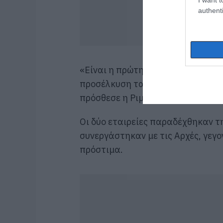
authenti
«Είναι η πρώτη φορά που τιμωρεί
προσέλκυση ταλέντων, μειώνοντας 
πρόσθεσε η Ριμπέρα.
Οι δύο εταιρείες παραδέχθηκαν τ
συνεργάστηκαν με τις Αρχές, γεγ
πρόστιμα.