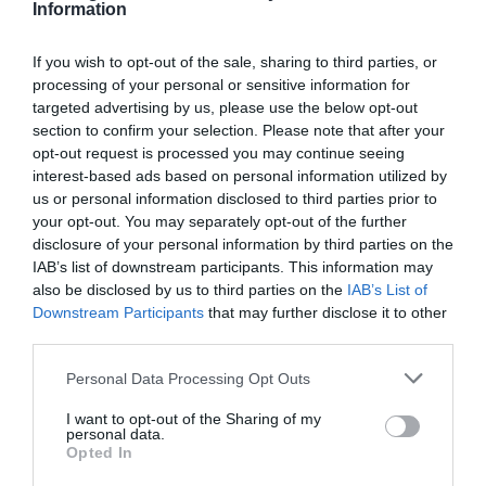
Information
If you wish to opt-out of the sale, sharing to third parties, or
processing of your personal or sensitive information for
targeted advertising by us, please use the below opt-out
section to confirm your selection. Please note that after your
opt-out request is processed you may continue seeing
interest-based ads based on personal information utilized by
us or personal information disclosed to third parties prior to
your opt-out. You may separately opt-out of the further
disclosure of your personal information by third parties on the
IAB’s list of downstream participants. This information may
also be disclosed by us to third parties on the
IAB’s List of
Downstream Participants
that may further disclose it to other
third parties.
Please note that this website/app uses one or more Google
Personal Data Processing Opt Outs
services and may gather and store information including but
Ακολουθήστε το evima.gr στο
Google News
not limited to your visit or usage behaviour. You may click to
I want to opt-out of the Sharing of my
personal data.
grant or deny consent to Google and its third-party tags to
Opted In
Διαβάστε όλες τις
ειδήσεις για την Εύβοια
use your data for below specified purposes in below Google