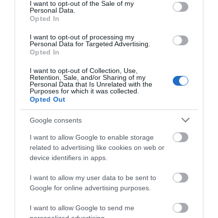
consent section.
I want to opt-out of the Sale of my
Personal Data.
Διαβάστε όλες τις
τελευταίες ειδήσεις
για την
Opted In
Ελλάδα
και τον
Κόσμο
στο
evima.gr
I want to opt-out of processing my
TAGS:
Personal Data for Targeted Advertising.
ΜΕΙΩΣΗ
ΤΕΛΟΣ ΕΠΙΤΗΔΕΥΜΑΤΟΣ
Opted In
ΦΟΡΟΛΟΓΙΑ
I want to opt-out of Collection, Use,
ΡΟΗ ΕΙΔΗΣΕΩΝ
Retention, Sale, and/or Sharing of my
Personal Data that Is Unrelated with the
Purposes for which it was collected.
Ενισχύεται το ΕΚΑΒ Μαντουδίου
Opted Out
με δύο ακόμη μόνιμους διασώστες
– Νέο ασθενοφόρο στον τομέα
Google consents
05.08.2026 | 22:00
I want to allow Google to enable storage
Κοριτσάκι βρέθηκε μόνο στους
related to advertising like cookies on web or
δρόμους – Χειροπέδες στον
device identifiers in apps.
25χρονο πατέρα του
05.08.2026 | 21:40
I want to allow my user data to be sent to
Google for online advertising purposes.
Απάτη-σοκ στην Εύβοια: «Βγάλτε
τα χρυσαφικά στο μπαλκόνι» –
I want to allow Google to send me
Έχασε 9.500 ευρώ και κοσμήματα