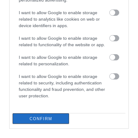
personalized advertising.
05.08.2026 | 21:20
I want to allow Google to enable storage
related to analytics like cookies on web or
Σοκ σε επαρχιακό δρόμο: Οδηγός
κάνει τετραπλή προσπέραση
device identifiers in apps.
πάνω σε στροφή (βίντεο)
I want to allow Google to enable storage
05.08.2026 | 21:00
related to functionality of the website or app.
Φωτιά σε λεωφορείο στην Εύβοια
I want to allow Google to enable storage
05.08.2026 | 20:39
related to personalization.
I want to allow Google to enable storage
related to security, including authentication
Η λειτουργία στα κλειδιά του
functionality and fraud prevention, and other
αυτοκινήτου που λίγοι οδηγοί
γνωρίζουν και είναι πολύ χρήσιμη
user protection.
το καλοκαίρι
05.08.2026 | 20:20
Όλες οι τελευταίες ειδήσεις
CONFIRM
Καθαρό και άφθονο νερό σε αυτή
την περιοχή της Εύβοιας
ΠΕΡΙΣΣΟΤΕΡΑ ΑΠΟ ΟΙΚΟΝΟΜΙΑ
05.08.2026 | 20:00