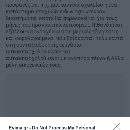
προφανές ότι π.χ. μια καντίνα σχολείου ή ένα
κατάστημα εποχικών ειδών έχει «νεκρά»
διαστήματα, οπότε θα φορολογείται για τους
μήνες που πραγματικά λειτουργεί. Πιθανό είναι
εξάλλου να ενταχθούν στις μερικές εξαιρέσεις
και φορολογούμενοι που βρίσκονται πολύ κοντά
στη συνταξιοδότηση, ζευγάρια
αυτοαπασχολουμένων και
αυτοαπασχολούμενοι με ανάπηρα τέκνα ή άλλα
μέλη οικογενειών τους.
Evima.gr -
Do Not Process My Personal