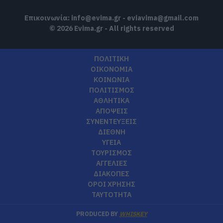
Επικοινωνία:
info@evima.gr
-
eviavima@gmail.com
© 2026 Evima.gr - All rights reserved
ΠΟΛΙΤΙΚΗ
ΟΙΚΟΝΟΜΙΑ
ΚΟΙΝΩΝΙΑ
ΠΟΛΙΤΙΣΜΟΣ
ΑΘΛΗΤΙΚΑ
ΑΠΟΨΕΙΣ
ΣΥΝΕΝΤΕΥΞΕΙΣ
ΔΙΕΘΝΗ
ΥΓΕΙΑ
ΤΟΥΡΙΣΜΟΣ
ΑΓΓΕΛΙΕΣ
ΔΙΑΚΟΠΕΣ
ΟΡΟΙ ΧΡΗΣΗΣ
ΤΑΥΤΟΤΗΤΑ
PRODUCED BY
WHISKEY