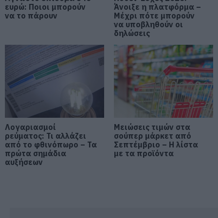
ευρώ: Ποιοι μπορούν
Άνοιξε η πλατφόρμα –
να το πάρουν
Μέχρι πότε μπορούν
Τρόμος σε πτήση της Air India: Το
να υποβληθούν οι
αεροσκάφος έχασε απότομα ύψος
δηλώσεις
– 17 τραυματίες
05.08.2026 | 18:20
Μεγάλη προσοχή στην Εύβοια:
Νέα τηλεφωνική απάτη
05.08.2026 | 18:00
Μύκονος: Έψαχναν τσάντα και
Λογαριασμοί
Μειώσεις τιμών στα
Rolex αξίας 75.000 ευρώ – Η
ρεύματος: Τι αλλάζει
σούπερ μάρκετ από
ανακάλυψη κάτω από τα βράχια
από το φθινόπωρο – Τα
Σεπτέμβριο – Η λίστα
πρώτα σημάδια
με τα προϊόντα
05.08.2026 | 17:40
αυξήσεων
Τρόμος στην Εύβοια: Δύο
άγνωστοι εισέβαλαν σε σπίτι
μέσα στη νύχτα – Δείτε τι
άρπαξαν
05.08.2026 | 17:20