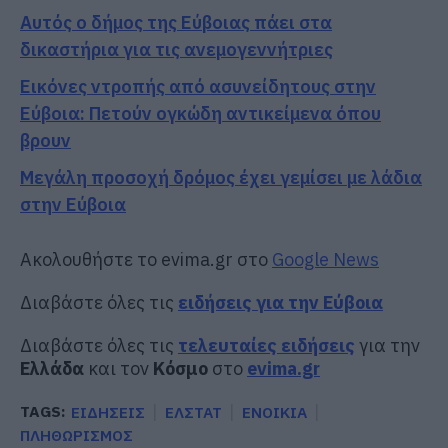
Αυτός ο δήμος της Εύβοιας πάει στα
δικαστήρια για τις ανεμογεννήτριες
Εικόνες ντροπής από ασυνείδητους στην
Εύβοια: Πετούν ογκώδη αντικείμενα όπου
βρουν
Μεγάλη προσοχή δρόμος έχει γεμίσει με λάδια
στην Εύβοια
Ακολουθήστε το evima.gr στο
Google News
Διαβάστε όλες τις
ειδήσεις για την Εύβοια
Διαβάστε όλες τις
τελευταίες ειδήσεις
για την
Ελλάδα
και τον
Κόσμο
στο
evima.gr
TAGS:
ΕΙΔΗΣΕΙΣ
ΕΛΣΤΑΤ
ΕΝΟΙΚΙΑ
ΠΛΗΘΩΡΙΣΜΟΣ