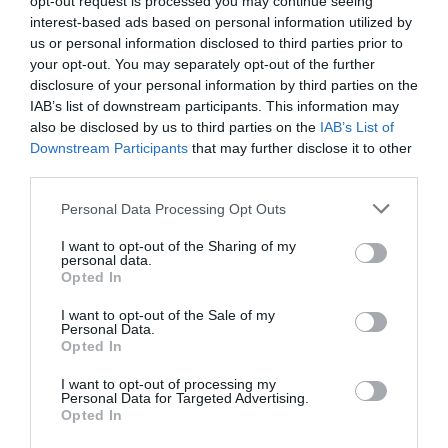
opt-out request is processed you may continue seeing
Μητέρα και γιος οι νεκροί από τη
interest-based ads based on personal information utilized by
σύγκρουση αυτοκινήτου με
us or personal information disclosed to third parties prior to
φορτηγό
your opt-out. You may separately opt-out of the further
Ποιοι και γιατί θα
Νέο επίδομα 600 ευρώ
07.08.2026 | 19:40
πάρουν διπλάσια
για σπουδαστές: Οι
disclosure of your personal information by third parties on the
σύνταξη τον Αύγουστο
δικαιούχοι
IAB’s list of downstream participants. This information may
Ράγισαν καρδιές στην Εύβοια: Το
also be disclosed by us to third parties on the
IAB’s List of
τελευταίο «αντίο» στον 36χρονο
Downstream Participants
that may further disclose it to other
επιχειρηματία
third parties.
07.08.2026 | 19:10
Please note that this website/app uses one or more Google
Personal Data Processing Opt Outs
services and may gather and store information including but
Νέο επίδομα 600 ευρώ για
not limited to your visit or usage behaviour. You may click to
I want to opt-out of the Sharing of my
σπουδαστές: Οι δικαιούχοι
personal data.
grant or deny consent to Google and its third-party tags to
07.08.2026 | 19:00
Opted In
use your data for below specified purposes in below Google
Πότε θα πληρωθούν οι
Συντάξεις: Ποιοι θα
consent section.
συντάξεις Σεπτεμβρίου
πάρουν αύξηση το
I want to opt-out of the Sale of my
Personal Data.
2026
2027 – Τα ποσά
Αυτός ο δήμος της Εύβοιας πάει
Opted In
στα δικαστήρια για τις
ανεμογεννήτριες
I want to opt-out of processing my
Personal Data for Targeted Advertising.
07.08.2026 | 18:40
Opted In
Τραγική κατάληξη είχε η