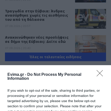
Τραγωδία στην Εύβοια: Άνδρας
ανασύρθηκε χωρίς τις αισθήσεις
του από τη θάλασσα
07.08.2026 | 20:57
Ανακοινώθηκαν νέες προσλήψεις
σε δήμο της Εύβοιας: Δείτε εδώ
07.08.2026 | 20:40
Όλες οι τελευταίες ειδήσεις
Ποιοι και γιατί θα πάρουν
διπλάσια σύνταξη τον Αύγουστο
07.08.2026 | 20:20
Evima.gr -
Do Not Process My Personal
ΠΕΡΙΣΣΟΤΕΡΑ ΑΠΟ ΟΙΚΟΝΟΜΙΑ
Information
Δείτε τι έκανε Δήμος της Εύβοιας
If you wish to opt-out of the sale, sharing to third parties, or
για τις φωτιές
processing of your personal or sensitive information for
07.08.2026 | 20:00
targeted advertising by us, please use the below opt-out
section to confirm your selection. Please note that after your