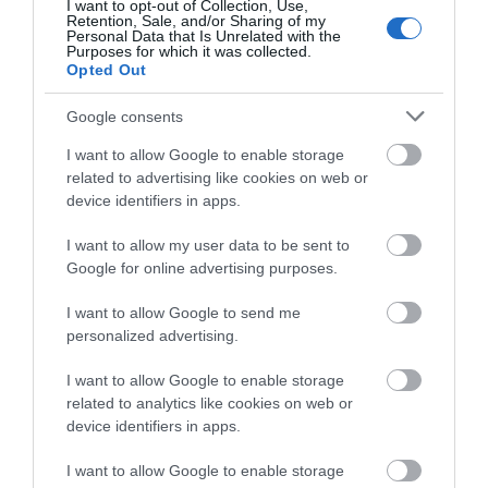
I want to opt-out of Collection, Use,
θαλάσσια εκδρομή για 57χρονο
Retention, Sale, and/or Sharing of my
τουρίστα
Personal Data that Is Unrelated with the
Purposes for which it was collected.
07.08.2026 | 18:20
Opted Out
Πώς θα πληρωθούν
Συντάξεις Σεπτεμβρίου
όσοι δουλέψουν στις 15
2026: Πότε
Βαρύ πένθος για τον εκπαιδευτικό
Google consents
Αυγούστου
πληρώνονται οι
από την Εύβοια που έφυγε από τη
δικαιούχοι – Οι
ζωή
I want to allow Google to enable storage
ημερομηνίες του e-
07.08.2026 | 18:00
related to advertising like cookies on web or
ΕΦΚΑ
device identifiers in apps.
Αυτοψία στα καμένα: 37 σπίτια
κρίθηκαν κατεδαφιστέα στο
I want to allow my user data to be sent to
Πόρτο Γερμενό
Google for online advertising purposes.
07.08.2026 | 17:40
I want to allow Google to send me
personalized advertising.
I want to allow Google to enable storage
related to analytics like cookies on web or
device identifiers in apps.
I want to allow Google to enable storage