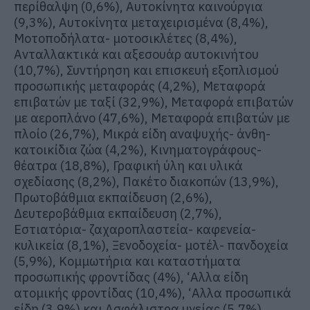
περίθαλψη (0,6%), Αυτοκίνητα καινούργια
(9,3%), Αυτοκίνητα μεταχειρισμένα (8,4%),
Μοτοποδήλατα- μοτοσικλέτες (8,4%),
Ανταλλακτικά και αξεσουάρ αυτοκινήτου
(10,7%), Συντήρηση και επισκευή εξοπλισμού
προσωπικής μεταφοράς (4,2%), Μεταφορά
επιβατών με ταξί (32,9%), Μεταφορά επιβατών
με αεροπλάνο (47,6%), Μεταφορά επιβατών με
πλοίο (26,7%), Μικρά είδη αναψυχής- άνθη-
κατοικίδια ζώα (4,2%), Κινηματογράφους-
θέατρα (18,8%), Γραφική ύλη και υλικά
σχεδίασης (8,2%), Πακέτο διακοπών (13,9%),
Πρωτοβάθμια εκπαίδευση (2,6%),
Δευτεροβάθμια εκπαίδευση (2,7%),
Εστιατόρια- ζαχαροπλαστεία- καφενεία-
κυλικεία (8,1%), Ξενοδοχεία- μοτέλ- πανδοχεία
(5,9%), Κομμωτήρια και καταστήματα
προσωπικής φροντίδας (4%), ‘Αλλα είδη
ατομικής φροντίδας (10,4%), ‘Αλλα προσωπικά
είδη (3,9%) και Ασφάλιστρα υγείας (5,7%).