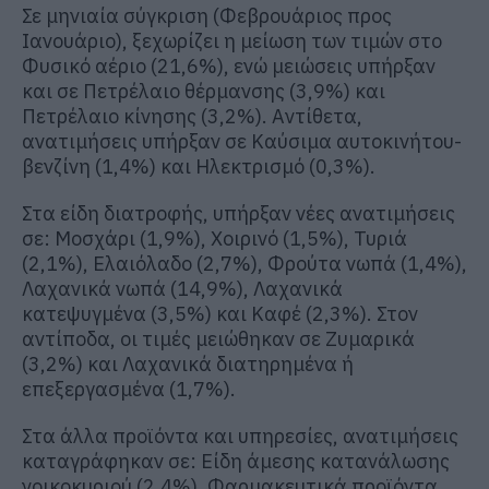
Σε μηνιαία σύγκριση (Φεβρουάριος προς
Ιανουάριο), ξεχωρίζει η μείωση των τιμών στο
Φυσικό αέριο (21,6%), ενώ μειώσεις υπήρξαν
και σε Πετρέλαιο θέρμανσης (3,9%) και
Πετρέλαιο κίνησης (3,2%). Αντίθετα,
ανατιμήσεις υπήρξαν σε Καύσιμα αυτοκινήτου-
βενζίνη (1,4%) και Ηλεκτρισμό (0,3%).
Στα είδη διατροφής, υπήρξαν νέες ανατιμήσεις
σε: Μοσχάρι (1,9%), Χοιρινό (1,5%), Τυριά
(2,1%), Ελαιόλαδο (2,7%), Φρούτα νωπά (1,4%),
Λαχανικά νωπά (14,9%), Λαχανικά
κατεψυγμένα (3,5%) και Καφέ (2,3%). Στον
αντίποδα, οι τιμές μειώθηκαν σε Ζυμαρικά
(3,2%) και Λαχανικά διατηρημένα ή
επεξεργασμένα (1,7%).
Στα άλλα προϊόντα και υπηρεσίες, ανατιμήσεις
καταγράφηκαν σε: Είδη άμεσης κατανάλωσης
νοικοκυριού (2,4%), Φαρμακευτικά προϊόντα