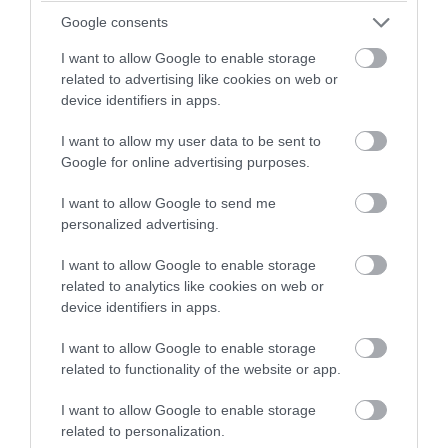
φροντίδας, άλλα προσωπικά είδη,
ασφάλιστρα υγείας.
Google consents
I want to allow Google to enable storage
2. Από τη μείωση του δείκτη κατά:
related to advertising like cookies on web or
device identifiers in apps.
4,9% στην ομάδα «Στέγαση, λόγω μείωσης
κυρίως των τιμών σε: ηλεκτρισμό, πετρέλαιο
I want to allow my user data to be sent to
θέρμανσης». Μέρος της αύξησης αυτής
Google for online advertising purposes.
αντισταθμίστηκε από την αύξηση κυρίως των
τιμών σε: ενοίκια κατοικιών, επισκευή και
I want to allow Google to send me
συντήρηση κατοικίας, υπηρεσίες
personalized advertising.
κοινοχρήστων, φυσικό αέριο, υγραέριο,
I want to allow Google to enable storage
στερεά καύσιμα.
related to analytics like cookies on web or
1,6% στην ομάδα «Επικοινωνίες», λόγω
device identifiers in apps.
μείωσης κυρίως των τιμών στις τηλεφωνικές
υπηρεσίες.
I want to allow Google to enable storage
related to functionality of the website or app.
Παράλληλα, ο γενικός δείκτης παρουσίασε
I want to allow Google to enable storage
αύξηση 0,3% τον Φεβρουάριο 2023 σε σύγκριση
related to personalization.
με τον Ιανουάριο 2023, έναντι αύξησης 1,1%