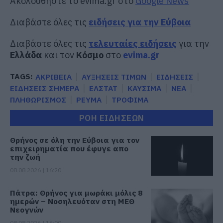
Ακολουθήστε το evima.gr στο
Google News
Διαβάστε όλες τις
ειδήσεις για την Εύβοια
Διαβάστε όλες τις
τελευταίες ειδήσεις
για την
Ελλάδα
και τον
Κόσμο
στο
evima.gr
TAGS:
ΑΚΡΙΒΕΙΑ
ΑΥΞΗΣΕΙΣ ΤΙΜΩΝ
ΕΙΔΗΣΕΙΣ
ΕΙΔΗΣΕΙΣ ΣΗΜΕΡΑ
ΕΛΣΤΑΤ
ΚΑΥΣΙΜΑ
ΝΕΑ
ΠΛΗΘΩΡΙΣΜΟΣ
ΡΕΥΜΑ
ΤΡΟΦΙΜΑ
ΡΟΗ ΕΙΔΗΣΕΩΝ
Θρήνος σε όλη την Εύβοια για τον
επιχειρηματία που έφυγε απο
την ζωή
08.08.2026 | 16:20
Πάτρα: Θρήνος για μωράκι μόλις 8
ημερών – Νοσηλευόταν στη ΜΕΘ
Νεογνών
08.08.2026 | 16:00