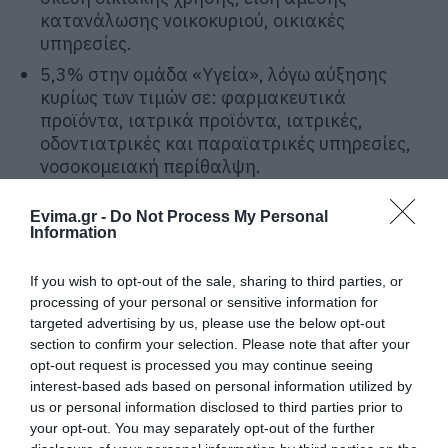
κατανάλωσης νοικοκυριού, οικιακές
υπηρεσίες.
5,3% στην ομάδα «Υγεία», λόγω αύξησης
κυρίως των τιμών σε: φαρμακευτικά
προϊόντα, ιατρικά προϊόντα, ιατρικές,
οδοντιατρικές και παραϊατρικές υπηρεσίες,
νοσοκομειακή περίθαλψη.
6,5% στην ομάδα «Μεταφορές», λόγω
Evima.gr -
Do Not Process My Personal
αύξησης κυρίως των τιμών σε: καινούργια
Information
αυτοκίνητα, μεταχειρισμένα αυτοκίνητα,
μοτοποδήλατα- μοτοσυκλέτες,
If you wish to opt-out of the sale, sharing to third parties, or
ανταλλακτικά και αξεσουάρ αυτοκινήτου,
processing of your personal or sensitive information for
καύσιμα και λιπαντικά, συντήρηση και
targeted advertising by us, please use the below opt-out
επισκευή εξοπλισμού προσωπικής
section to confirm your selection. Please note that after your
μεταφοράς, εισιτήρια μεταφοράς επιβατών
opt-out request is processed you may continue seeing
με ταξί, εισιτήρια μεταφοράς επιβατών με
interest-based ads based on personal information utilized by
αεροπλάνο, εισιτήρια μεταφοράς επιβατών
us or personal information disclosed to third parties prior to
με πλοίο.
your opt-out. You may separately opt-out of the further