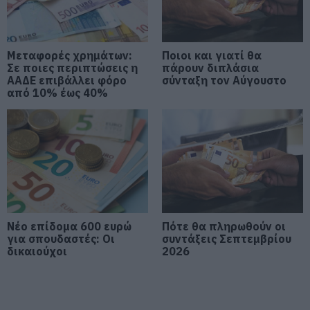
Εύβοιας: Δείτε τι έκαναν
08.08.2026 | 13:00
Μεταφορές χρημάτων:
Ποιοι και γιατί θα
Σε ποιες περιπτώσεις η
πάρουν διπλάσια
Α. Ο. Χαλκίς: Πρώτο φιλικό σήμερα
ΑΑΔΕ επιβάλλει φόρο
σύνταξη τον Αύγουστο
για νέα αγωνιστική περίοδο – Η
από 10% έως 40%
ώρα
08.08.2026 | 12:40
Τι γίνεται με τις τσούχτρες στην
Εύβοια;
08.08.2026 | 12:20
Καύσωνας και πολλά μποφόρ
Νέο επίδομα 600 ευρώ
Πότε θα πληρωθούν οι
αύριο στην Εύβοια! Συνεδρίασε η
για σπουδαστές: Οι
συντάξεις Σεπτεμβρίου
επιτροπή εκτίμησης κινδύνου
δικαιούχοι
2026
08.08.2026 | 12:00
Εύβοια: Οι ισχυροί άνεμοι
έσπασαν μεγάλο πεύκο σε αυλή