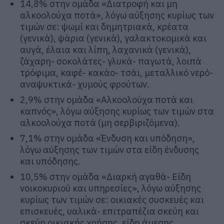
14,8% στην ομάδα «Διατροφή και μη
αλκοολούχα ποτά», λόγω αύξησης κυρίως των
τιμών σε: ψωμί και δημητριακά, κρέατα
(γενικά), ψάρια (γενικά), γαλακτοκομικά και
αυγά, έλαια και λίπη, λαχανικά (γενικά),
ζάχαρη- σοκολάτες- γλυκά- παγωτά, λοιπά
τρόφιμα, καφέ- κακάο- τσάι, μεταλλικό νερό-
αναψυκτικά- χυμούς φρούτων.
2,9% στην ομάδα «Αλκοολούχα ποτά και
καπνός», λόγω αύξησης κυρίως των τιμών στα
αλκοολούχα ποτά (μη σερβιριζόμενα).
7,1% στην ομάδα «Ένδυση και υπόδηση»,
λόγω αύξησης των τιμών στα είδη ένδυσης
και υπόδησης.
10,5% στην ομάδα «Διαρκή αγαθά- Είδη
νοικοκυριού και υπηρεσίες», λόγω αύξησης
κυρίως των τιμών σε: οικιακές συσκευές και
επισκευές, υαλικά- επιτραπέζια σκεύη και
σκεύη οικιακής χρήσης, είδη άμεσης