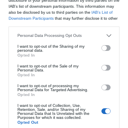
disclosure of your personal information by third parties on the
3,5% στην ομάδα «Αναψυχή- Πολιτιστικές
IAB’s list of downstream participants. This information may
δραστηριότητες», λόγω αύξησης κυρίως των
also be disclosed by us to third parties on the
IAB’s List of
τιμών σε: μικρά είδη αναψυχής- άνθη-
Downstream Participants
that may further disclose it to other
κατοικίδια ζώα, κινηματογράφους- θέατρα,
third parties.
γραφική ύλη και υλικά σχεδίασης, πακέτο
Please note that this website/app uses one or more Google
διακοπών.
Personal Data Processing Opt Outs
services and may gather and store information including but
2,2% στην ομάδα «Εκπαίδευση», λόγω
not limited to your visit or usage behaviour. You may click to
I want to opt-out of the Sharing of my
personal data.
αύξησης κυρίως των τιμών σε: δίδακτρα
grant or deny consent to Google and its third-party tags to
Opted In
πρωτοβάθμιας εκπαίδευσης, δίδακτρα
use your data for below specified purposes in below Google
δευτεροβάθμιας εκπαίδευσης.
consent section.
I want to opt-out of the Sale of my
Personal Data.
8,1% στην ομάδα «Ξενοδοχεία- Καφέ-
Opted In
Εστιατόρια», λόγω αύξησης κυρίως των τιμών
σε: εστιατόρια- ζαχαροπλαστεία- καφενεία-
I want to opt-out of processing my
Personal Data for Targeted Advertising.
κυλικεία, ξενοδοχεία- μοτέλ- πανδοχεία.
Opted In
5,8% στην ομάδα «’Αλλα αγαθά και
I want to opt-out of Collection, Use,
υπηρεσίες», λόγω αύξησης κυρίως των τιμών
Retention, Sale, and/or Sharing of my
Personal Data that Is Unrelated with the
σε: κομμωτήρια και καταστήματα
Purposes for which it was collected.
προσωπικής φροντίδας, άλλα είδη ατομικής
Opted Out