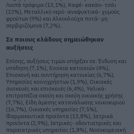
Λοιπά τρόφιμα (13,1%), Καφέ- κακάο- τσάι
(13%), Μεταλλικό νερό- αναψυκτικά- χυμούς
φρούτων (9%) και Αλκοολούχα ποτά- μη
σερβιριζόμενα (7,2%).
Σε ποιους κλάδους σημειώθηκαν
αυξήσεις
Επίσης, αυξήσεις τιμών υπήρξαν σε: Ένδυση και
υπόδηση (7,1%), Ενοίκια κατοικιών (4%),
Επισκευή και συντήρηση κατοικίας (6,7%),
Υπηρεσίες κοινοχρήστων (1,9%), Οικιακές
συσκευές και επισκευές (6,4%), Υαλικά-
επιτραπέζια σκεύη και σκεύη οικιακής χρήσης
(7,7%), Είδη άμεσης κατανάλωσης νοικοκυριού
(16,7%), Οικιακές υπηρεσίες (7,5%),
Φαρμακευτικά προϊόντα (13,8%), Ιατρικά
προϊόντα (2,9%), Ιατρικές- οδοντιατρικές και
παραϊατρικές υπηρεσίες (1,8%), Νοσοκομειακή