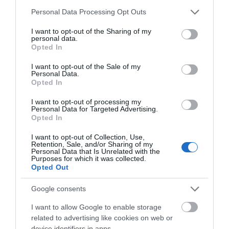
είχε μηνύσει η 28χρονη τον 39χρονο
Please note that this website/app uses one or more Google
Personal Data Processing Opt Outs
services and may gather and store information including but
02.04.2024 | 15:30
not limited to your visit or usage behaviour. You may click to
I want to opt-out of the Sharing of my
personal data.
grant or deny consent to Google and its third-party tags to
Opted In
use your data for below specified purposes in below Google
consent section.
I want to opt-out of the Sale of my
Personal Data.
Opted In
I want to opt-out of processing my
Personal Data for Targeted Advertising.
Opted In
I want to opt-out of Collection, Use,
Retention, Sale, and/or Sharing of my
Personal Data that Is Unrelated with the
Συναγερμός για την εξαφάνιση 28χρονης
Purposes for which it was collected.
από τη Μαγούλα Αττικής
Opted Out
10.03.2024 | 16:20
Google consents
I want to allow Google to enable storage
related to advertising like cookies on web or
device identifiers in apps.