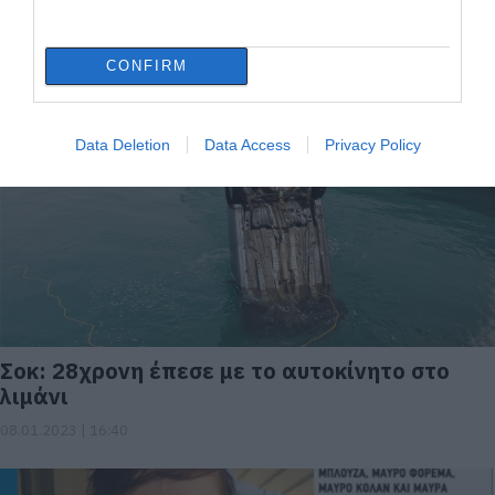
Ένοχος ο 42χρονος που βίασε άστεγη ενώ
κοιμόταν
CONFIRM
26.01.2023 | 15:30
Data Deletion
Data Access
Privacy Policy
Σοκ: 28χρονη έπεσε με το αυτοκίνητο στο
λιμάνι
08.01.2023 | 16:40