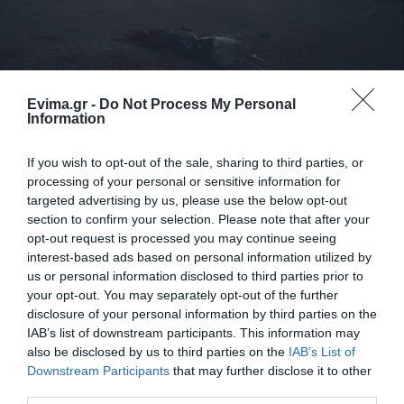
Συγκέντρωση διαμαρτυρίας έξω από το
Evima.gr -
Do Not Process My Personal
αστυνομικό τμήμα για τη γυναικοκτονία της
Information
28χρονης
If you wish to opt-out of the sale, sharing to third parties, or
03.04.2024 | 14:30
processing of your personal or sensitive information for
targeted advertising by us, please use the below opt-out
section to confirm your selection. Please note that after your
opt-out request is processed you may continue seeing
interest-based ads based on personal information utilized by
us or personal information disclosed to third parties prior to
your opt-out. You may separately opt-out of the further
disclosure of your personal information by third parties on the
IAB’s list of downstream participants. This information may
also be disclosed by us to third parties on the
IAB’s List of
Downstream Participants
that may further disclose it to other
third parties.
Γυναικοκτονία: Για βιαιοπραγία και βιασμό