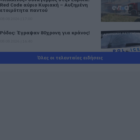
Red Code αύριο Κυριακή – Αυξημένη
ετοιμότητα παντού
08.08.2026 | 17:00
Ρόδος: Έγραψαν 80χρονη για κράνος!
08.08.2026 | 16:40
Όλες οι τελευταίες ειδήσεις
Θρήνος σε όλη την Εύβοια για τον
επιχειρηματία που έφυγε απο την ζωή
08.08.2026 | 16:20
Πάτρα: Θρήνος για μωράκι μόλις 8
ημερών – Νοσηλευόταν στη ΜΕΘ
Νεογνών
08.08.2026 | 16:00
Αρχίζουν τα έργα για το νέο κλειστό
γυμναστήριο στην Εύβοια