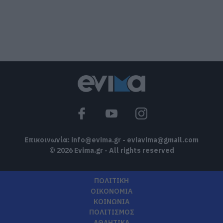
Συρροή πιστών σε αυτό το Μοναστήρι
της Εύβοιας!
08.08.2026 | 14:00
Έξοδος Αυγούστου: Οι Αθηναίοι
«ψηφίζουν» Εύβοια για τις διακοπές
τους!
08.08.2026 | 13:40
Επικοινωνία:
info@evima.gr
-
eviavima@gmail.com
© 2026 Evima.gr - All rights reserved
ΠΟΛΙΤΙΚΗ
ΟΙΚΟΝΟΜΙΑ
ΚΟΙΝΩΝΙΑ
ΠΟΛΙΤΙΣΜΟΣ
ΑΘΛΗΤΙΚΑ