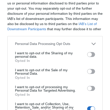
us or personal information disclosed to third parties prior to
27.05.2021 | 11:22
your opt-out. You may separately opt-out of the further
disclosure of your personal information by third parties on the
IAB’s list of downstream participants. This information may
also be disclosed by us to third parties on the
IAB’s List of
Downstream Participants
that may further disclose it to other
third parties.
Please note that this website/app uses one or more Google
Personal Data Processing Opt Outs
services and may gather and store information including but
not limited to your visit or usage behaviour. You may click to
I want to opt-out of the Sharing of my
personal data.
grant or deny consent to Google and its third-party tags to
Opted In
use your data for below specified purposes in below Google
Επίτροπος ΕΕ: Η Ευρώπη μπορεί να πετύχει
consent section.
I want to opt-out of the Sale of my
συλλογική ανοσία μέχρι τις 14 Ιουλίου
Personal Data.
Opted In
21.03.2021 | 23:55
I want to opt-out of processing my
Personal Data for Targeted Advertising.
Opted In
I want to opt-out of Collection, Use,
Retention, Sale, and/or Sharing of my