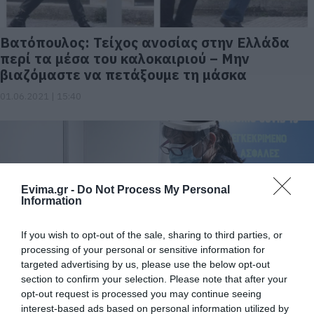
Βατόπουλος: Τείχος ανοσίας στην Ελλάδα
περί τα μέσα του καλοκαιριού – Μην
βιαζόμαστε να πετάξουμε τη μάσκα
01.06.2021 | 15:40
Evima.gr -
Do Not Process My Personal
Information
If you wish to opt-out of the sale, sharing to third parties, or
processing of your personal or sensitive information for
targeted advertising by us, please use the below opt-out
Η ανοσία στον κορονοϊό μπορεί να κρατά
section to confirm your selection. Please note that after your
χρόνια -Ποιοι θα χρειαστεί να ξανακάνουν
opt-out request is processed you may continue seeing
εμβόλιο
interest-based ads based on personal information utilized by