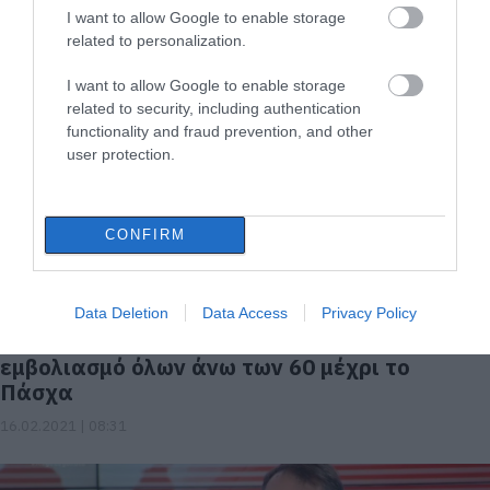
Κορονοϊός – Ανοσία: Θα εμβολιαστούμε
I want to allow Google to enable storage
ξανά του χρόνου; Δείτε την απάντηση
related to personalization.
11.03.2021 | 08:30
I want to allow Google to enable storage
related to security, including authentication
functionality and fraud prevention, and other
user protection.
CONFIRM
Data Deletion
Data Access
Privacy Policy
«Πρώτο τείχος ανοσίας»: Το σχέδιο για
εμβολιασμό όλων άνω των 60 μέχρι το
Πάσχα
16.02.2021 | 08:31