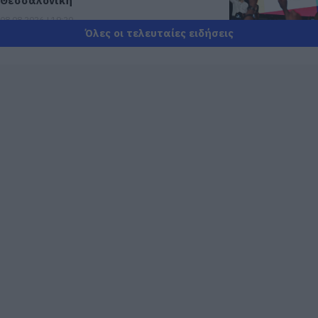
Θεσσαλονίκη
08.08.2026 | 19:20
Όλες οι τελευταίες ειδήσεις
Κάνεις δεν ξεχνά τι έζησε η Εύβοια
πριν πέντε χρόνια
08.08.2026 | 19:00
Σε δημοπρασία η μπάλα των ιστορικών
γκολ του Μαραντόνα
08.08.2026 | 18:40
Αγανάκτηση σε χωριό της Εύβοιας:
Μένουν κάθε μέρα χωρίς νερό – Σοβαρή
καταγγελία
08.08.2026 | 18:20
Αγροτικές ενισχύσεις: Ποιοι θα λάβουν
νωρίτερα τις προκαταβολές
08.08.2026 | 18:00