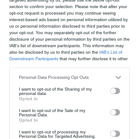
section to confirm your selection. Please note that after your
Σε ανοδική τροχιά και τα οικόπεδα – Πόσο
opt-out request is processed you may continue seeing
κοστίζει να χτίσεις σπίτι σήμερα
interest-based ads based on personal information utilized by
us or personal information disclosed to third parties prior to
08.07.2024 | 22:20
your opt-out. You may separately opt-out of the further
disclosure of your personal information by third parties on the
IAB’s list of downstream participants. This information may
also be disclosed by us to third parties on the
IAB’s List of
Downstream Participants
that may further disclose it to other
third parties.
Please note that this website/app uses one or more Google
Personal Data Processing Opt Outs
services and may gather and store information including but
not limited to your visit or usage behaviour. You may click to
I want to opt-out of the Sharing of my
personal data.
grant or deny consent to Google and its third-party tags to
Opted In
use your data for below specified purposes in below Google
Εύβοια: Πώς θα βγάλετε βεβαίωση
consent section.
I want to opt-out of the Sale of my
Personal Data.
κατοικίας από το gov.gr
Opted In
07.03.2024 | 22:00
I want to opt-out of processing my
Personal Data for Targeted Advertising.