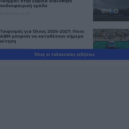
«Βόμβα» στην Εύβοια διαλύθηκε
ποδοσφαιρική ομάδα
06.08.2026 | 11:45
Τουρισμός για Όλους 2026-2027: Ποιοι
ΑΦΜ μπορούν να καταθέσουν σήμερα
αίτηση
06.08.2026 | 11:30
Όλες οι τελευταίες ειδήσεις
Φίδι έκανε βόλτες σε αυλή σπιτιού
στην Εύβοια – Εικόνες
06.08.2026 | 11:15
Γνωρίστε τα αρχαιολογικά ευρήματα
της Εύβοιας! Δείτε τα σημεία
ξενάγησης
06.08.2026 | 11:00
Δείτε εδώ που και πότε θα γίνει το
επόμενο πανηγύρι στην Εύβοια