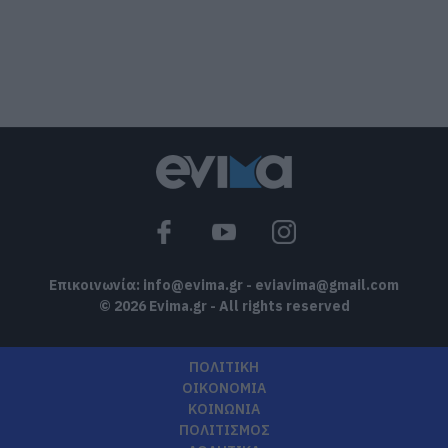
τους!
06.08.2026 | 09:30
Χωρίς νερό σήμερα αυτές οι περιοχές
της Εύβοιας
06.08.2026 | 09:15
Ποιες περιοχές θα έχουν σήμερα (6/8)
διακοπή ρεύματος στην Εύβοια
06.08.2026 | 09:00
Επικοινωνία:
info@evima.gr
-
eviavima@gmail.com
© 2026 Evima.gr - All rights reserved
ΠΟΛΙΤΙΚΗ
ΟΙΚΟΝΟΜΙΑ
ΚΟΙΝΩΝΙΑ
ΠΟΛΙΤΙΣΜΟΣ