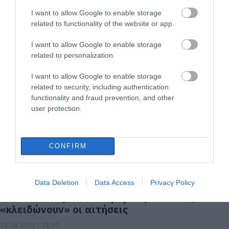
I want to allow Google to enable storage
related to functionality of the website or app.
Φωτιά τώρα σε σπίτι στην Εύβοια
I want to allow Google to enable storage
24.12.2023 | 16:20
related to personalization.
I want to allow Google to enable storage
related to security, including authentication
functionality and fraud prevention, and other
user protection.
CONFIRM
Data Deletion
Data Access
Privacy Policy
«Εξοικονομώ»: Έτσι θα αναβαθμίσετε την
κατοικία σας -Επιδότηση έως και 75%, πότε
«κλειδώνουν» οι αιτήσεις
14.06.2023 | 21:40