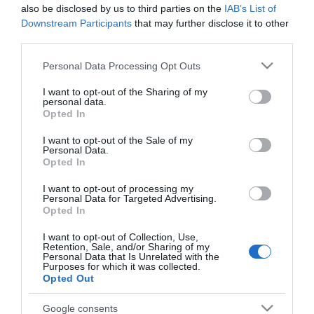
κόσμο η Φαράκλα
also be disclosed by us to third parties on the
IAB’s List of
(pics&vid)
Downstream Participants
that may further disclose it to other
08.08.2026 | 00:59
third parties.
Please note that this website/app uses one or more Google
Personal Data Processing Opt Outs
Ο καιρός αλλάζει
services and may gather and store information including but
πρόσωπο: Έρχονται
40άρια μαζί με
not limited to your visit or usage behaviour. You may click to
I want to opt-out of the Sharing of my
θυελλώδη μελτέμια
personal data.
grant or deny consent to Google and its third-party tags to
Opted In
use your data for below specified purposes in below Google
07.08.2026 | 22:20
consent section.
I want to opt-out of the Sale of my
Personal Data.
Εύβοια: Ηχηρό
Opted In
μήνυμα πέντε
χρόνια μετά τη
μεγάλη
I want to opt-out of processing my
Όλες οι τελευταίες ειδήσεις
Personal Data for Targeted Advertising.
καταστροφή του
Opted In
2021
07.08.2026 | 22:00
I want to opt-out of Collection, Use,
Retention, Sale, and/or Sharing of my
Personal Data that Is Unrelated with the
Νέο τροχαίο με
Purposes for which it was collected.
υλικές ζημιές
Opted Out
07.08.2026 | 21:40
Google consents