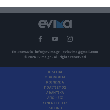
Ποιοι και γιατί θα
related to security, including authentication
πάρουν διπλάσια
σύνταξη τον
functionality and fraud prevention, and other
Αύγουστο
user protection.
07.08.2026 | 20:20
Δείτε τι έκανε
Δήμος της Εύβοιας
για τις φωτιές
07.08.2026 | 20:00
Επικοινωνία:
info@evima.gr
-
eviavima@gmail.com
Μητέρα και γιος οι
© 2026 Evima.gr - All rights reserved
νεκροί από τη
σύγκρουση
αυτοκινήτου με
ΠΟΛΙΤΙΚΗ
φορτηγό
ΟΙΚΟΝΟΜΙΑ
07.08.2026 | 19:40
ΚΟΙΝΩΝΙΑ
ΠΟΛΙΤΙΣΜΟΣ
Ράγισαν καρδιές
ΑΘΛΗΤΙΚΑ
στην Εύβοια: Το
ΑΠΟΨΕΙΣ
τελευταίο «αντίο»
στον 36χρονο
ΣΥΝΕΝΤΕΥΞΕΙΣ
επιχειρηματία
ΔΙΕΘΝΗ