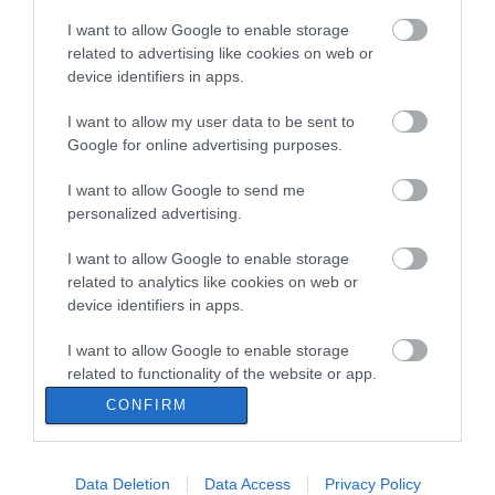
I want to allow Google to enable storage
Εύβοια: Γυναίκα
έπεσε θύμα
related to advertising like cookies on web or
διαδικτυακής
device identifiers in apps.
απάτης – Πλήρωσε
για τρακτέρ που δεν
I want to allow my user data to be sent to
παρέλαβε
Google for online advertising purposes.
07.08.2026 | 21:20
I want to allow Google to send me
Τραγωδία στην
personalized advertising.
Εύβοια: Άνδρας
ανασύρθηκε χωρίς
I want to allow Google to enable storage
τις αισθήσεις του
από τη θάλασσα
related to analytics like cookies on web or
device identifiers in apps.
07.08.2026 | 20:57
I want to allow Google to enable storage
Ανακοινώθηκαν νέες
related to functionality of the website or app.
προσλήψεις σε δήμο
της Εύβοιας: Δείτε
CONFIRM
εδώ
I want to allow Google to enable storage
related to personalization.
07.08.2026 | 20:40
Data Deletion
Data Access
Privacy Policy
I want to allow Google to enable storage