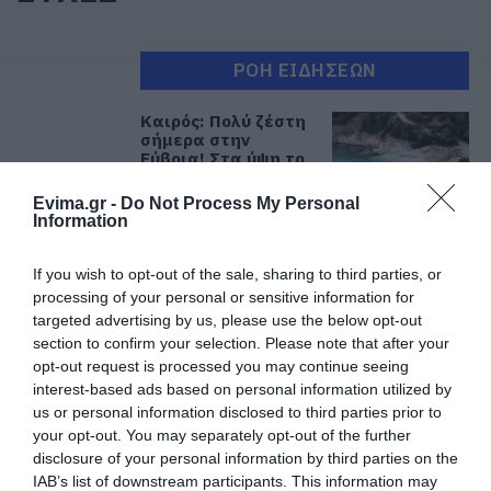
ΡΟΗ ΕΙΔΗΣΕΩΝ
Καιρός: Πολύ ζέστη
σήμερα στην
Εύβοια! Στα ύψη το
θερμόμετρο
Evima.gr -
Do Not Process My Personal
08.08.2026 | 08:20
Information
Προσοχή σήμερα
στην Εύβοια:
If you wish to opt-out of the sale, sharing to third parties, or
Υψηλός κίνδυνος
processing of your personal or sensitive information for
πυρκαγιάς! Τι
targeted advertising by us, please use the below opt-out
απαγορεύεται από
section to confirm your selection. Please note that after your
την Πολιτική
Προστασία
opt-out request is processed you may continue seeing
interest-based ads based on personal information utilized by
08.08.2026 | 08:00
us or personal information disclosed to third parties prior to
your opt-out. You may separately opt-out of the further
Μεγάλο πανηγύρι
disclosure of your personal information by third parties on the
στην Εύβοια:
Πλημμύρισε με
IAB’s list of downstream participants. This information may