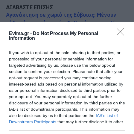
ΔΙΑΒΑΣΤΕ ΕΠΙΣΗΣ
Αγανάκτηση σε χωριό της Εύβοιας: Μένουν
κάθε μέρα χωρίς νερό – Σοβαρή καταγγελία
Θρήνος σε όλη την Εύβοια για τον
Evima.gr -
Do Not Process My Personal
Information
επιχειρηματία που έφυγε απο την ζωή
Αρχίζουν τα έργα για το νέο κλειστό
If you wish to opt-out of the sale, sharing to third parties, or
processing of your personal or sensitive information for
γυμναστήριο στην Εύβοια
targeted advertising by us, please use the below opt-out
Μεγάλη προσοχή στην Εύβοια: Σπείρα ανοίγει
section to confirm your selection. Please note that after your
opt-out request is processed you may continue seeing
επιχειρήσεις
interest-based ads based on personal information utilized by
us or personal information disclosed to third parties prior to
Ακολουθήστε το evima.gr στο
Google News
your opt-out. You may separately opt-out of the further
disclosure of your personal information by third parties on the
Διαβάστε όλες τις
ειδήσεις για την Εύβοια
IAB’s list of downstream participants. This information may
also be disclosed by us to third parties on the
IAB’s List of
Διαβάστε όλες τις
τελευταίες ειδήσεις
για την
Downstream Participants
that may further disclose it to other
third parties.
Ελλάδα
και τον
Κόσμο
στο
evima.gr