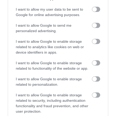
Σε πελάγη ευτυχίας
αντιδήμαρχος στην Εύβοια! Έγινε
για τρίτη φορά παππούς!
I want to allow my user data to be sent to
Google for online advertising purposes.
08.08.2026 | 17:40
I want to allow Google to send me
Ευρυδίκη Βαλαβάνη: Οι
personalized advertising.
οικογενειακές διακοπές στην
Εύβοια! Δείτε σε ποια παραλία
I want to allow Google to enable storage
08.08.2026 | 17:20
related to analytics like cookies on web or
device identifiers in apps.
«Κόκκινος» συναγερμός στην
Εύβοια: Red Code αύριο Κυριακή –
I want to allow Google to enable storage
Αυξημένη ετοιμότητα παντού
related to functionality of the website or app.
08.08.2026 | 17:00
Όλες οι τελευταίες ειδήσεις
I want to allow Google to enable storage
Ρόδος: Έγραψαν 80χρονη για
related to personalization.
κράνος!
08.08.2026 | 16:40
I want to allow Google to enable storage
ΠΕΡΙΣΣΟΤΕΡΑ ΑΠΟ ΟΙΚΟΝΟΜΙΑ
related to security, including authentication
functionality and fraud prevention, and other
Θρήνος σε όλη την Εύβοια για τον
user protection.
επιχειρηματία που έφυγε απο