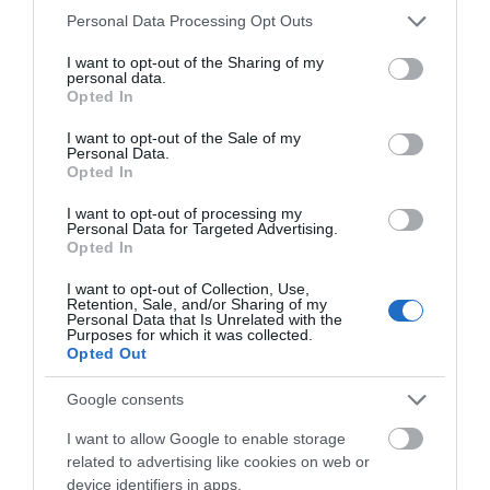
Please note that this website/app uses one or more Google
Personal Data Processing Opt Outs
TAGS:
ΑΚΡΙΒΕΙΑ
ΕΙΔΗΣΕΙΣ
ΕΙΔΗΣΕΙΣ ΣΗΜΕΡΑ
services and may gather and store information including but
ΛΑΙΚΕΣ ΑΓΟΡΕΣ
ΝΕΑ
ΠΛΗΘΩΡΙΣΜΟΣ
not limited to your visit or usage behaviour. You may click to
I want to opt-out of the Sharing of my
personal data.
grant or deny consent to Google and its third-party tags to
ΡΟΗ ΕΙΔΗΣΕΩΝ
Opted In
use your data for below specified purposes in below Google
consent section.
I want to opt-out of the Sale of my
Σε δημοπρασία η μπάλα των
Personal Data.
ιστορικών γκολ του Μαραντόνα
Opted In
08.08.2026 | 18:40
I want to opt-out of processing my
Personal Data for Targeted Advertising.
Opted In
Αγανάκτηση σε χωριό της
Εύβοιας: Μένουν κάθε μέρα χωρίς
I want to opt-out of Collection, Use,
νερό – Σοβαρή καταγγελία
Retention, Sale, and/or Sharing of my
Personal Data that Is Unrelated with the
08.08.2026 | 18:20
Purposes for which it was collected.
Opted Out
Αγροτικές ενισχύσεις: Ποιοι θα
λάβουν νωρίτερα τις
Google consents
προκαταβολές
I want to allow Google to enable storage
08.08.2026 | 18:00
related to advertising like cookies on web or
device identifiers in apps.