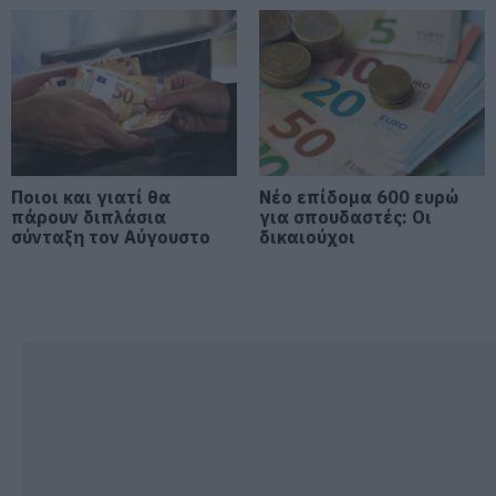
Όμιλος ΔΕΗ: Νέα συμφωνία για
χαρτοφυλάκιο έργων ΑΠΕ
08.08.2026 | 14:40
Σήμερα το μεγαλύτερο πανηγύρι
Ποιοι και γιατί θα
Νέο επίδομα 600 ευρώ
του καλοκαιριού στην Εύβοια
πάρουν διπλάσια
για σπουδαστές: Οι
08.08.2026 | 14:20
σύνταξη τον Αύγουστο
δικαιούχοι
Συρροή πιστών σε αυτό το
Μοναστήρι της Εύβοιας!
08.08.2026 | 14:00