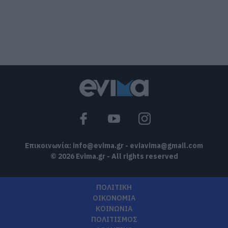
τους!
06.08.2026 | 09:30
Χωρίς νερό σήμερα αυτές οι περιοχές
της Εύβοιας
06.08.2026 | 09:15
Ποιες περιοχές θα έχουν σήμερα (6/8)
διακοπή ρεύματος στην Εύβοια
06.08.2026 | 09:00
Επικοινωνία:
info@evima.gr
-
eviavima@gmail.com
© 2026 Evima.gr - All rights reserved
ΠΟΛΙΤΙΚΗ
ΟΙΚΟΝΟΜΙΑ
ΚΟΙΝΩΝΙΑ
ΠΟΛΙΤΙΣΜΟΣ