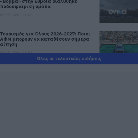
«Βόμβα» στην Εύβοια διαλύθηκε
ποδοσφαιρική ομάδα
06.08.2026 | 11:45
Τουρισμός για Όλους 2026-2027: Ποιοι
ΑΦΜ μπορούν να καταθέσουν σήμερα
αίτηση
06.08.2026 | 11:30
Όλες οι τελευταίες ειδήσεις
Φίδι έκανε βόλτες σε αυλή σπιτιού
στην Εύβοια – Εικόνες
06.08.2026 | 11:15
Γνωρίστε τα αρχαιολογικά ευρήματα
της Εύβοιας! Δείτε τα σημεία
ξενάγησης
06.08.2026 | 11:00
Δείτε εδώ που και πότε θα γίνει το
επόμενο πανηγύρι στην Εύβοια