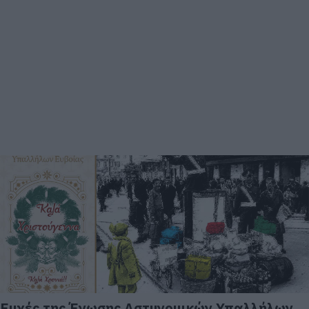
Ευχές της Ένωσης Αστυνομικών Υπαλλήλων