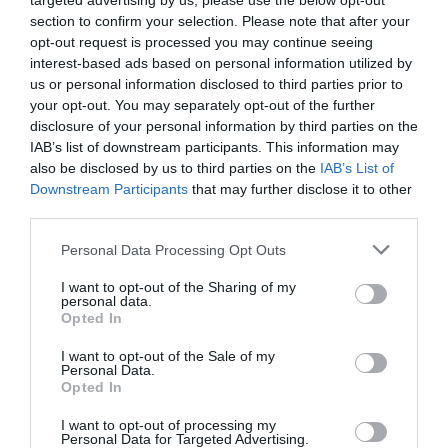
targeted advertising by us, please use the below opt-out
section to confirm your selection. Please note that after your
opt-out request is processed you may continue seeing
interest-based ads based on personal information utilized by
us or personal information disclosed to third parties prior to
Χαλκίδα: Σήμερα η εθελοντική αιμοδοσία
your opt-out. You may separately opt-out of the further
από την Ένωση Αστυνομικών Υπαλλήλων
disclosure of your personal information by third parties on the
Εύβοιας
IAB’s list of downstream participants. This information may
also be disclosed by us to third parties on the
IAB’s List of
14.06.2022 | 09:30
Downstream Participants
that may further disclose it to other
third parties.
Please note that this website/app uses one or more Google
Personal Data Processing Opt Outs
services and may gather and store information including but
not limited to your visit or usage behaviour. You may click to
I want to opt-out of the Sharing of my
personal data.
grant or deny consent to Google and its third-party tags to
Opted In
use your data for below specified purposes in below Google
consent section.
I want to opt-out of the Sale of my
Personal Data.
Opted In
I want to opt-out of processing my
Εθελοντική Αιμοδοσία από την Ένωση
Personal Data for Targeted Advertising.