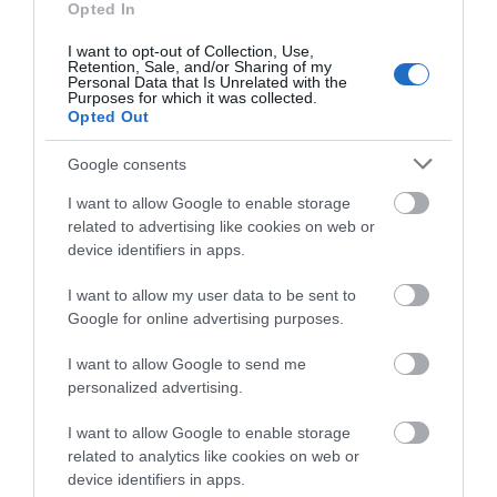
Αστυνομικών Υπαλλήλων Εύβοιας
Opted In
06.06.2022 | 19:40
I want to opt-out of Collection, Use,
Retention, Sale, and/or Sharing of my
Personal Data that Is Unrelated with the
Purposes for which it was collected.
Opted Out
Google consents
I want to allow Google to enable storage
related to advertising like cookies on web or
device identifiers in apps.
I want to allow my user data to be sent to
Google for online advertising purposes.
Η συγκινητική ευχή της Ένωσης
Αστυνομικών Υπαλλήλων Εύβοιας στα
I want to allow Google to send me
παιδιά που συμμετέχουν στις Πανελλήνιες
personalized advertising.
03.06.2022 | 08:45
I want to allow Google to enable storage
related to analytics like cookies on web or
device identifiers in apps.