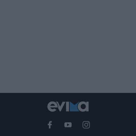
Έκτακτη διακοπή νερού στους Ωρεούς
Ευβοίας
10.08.2026 | 10:20
Ελεγκτές της ΑΑΔΕ κατέσχεσαν σχεδόν
1300 φιάλλες παράνομου ψυκτικού
υγρού φρέον (εικόνες)
10.08.2026 | 10:00
Μεγάλο βήμα για την υγεία στη Βόρεια
Εύβοια
10.08.2026 | 09:40
Εορτολόγιο: Ποιοι γιορτάζουν σήμερα,
Δευτέρα 10 Αυγούστου
10.08.2026 | 09:20