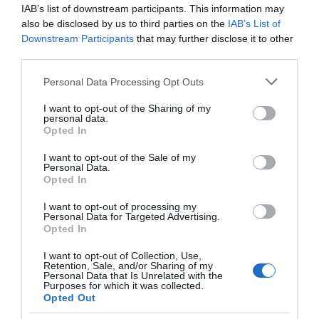
Διώξεις για απόπειρα ανθρωποκτονίας για
IAB’s list of downstream participants. This information may
το μαχαίρωμα έξω από το Εφετείο
also be disclosed by us to third parties on the
IAB’s List of
Downstream Participants
that may further disclose it to other
23.03.2023 | 17:40
third parties.
Please note that this website/app uses one or more Google
Personal Data Processing Opt Outs
services and may gather and store information including but
not limited to your visit or usage behaviour. You may click to
I want to opt-out of the Sharing of my
personal data.
grant or deny consent to Google and its third-party tags to
Opted In
use your data for below specified purposes in below Google
consent section.
I want to opt-out of the Sale of my
Personal Data.
Opted In
I want to opt-out of processing my
Personal Data for Targeted Advertising.
Κιβωτός του Κόσμου: «Κρύβεται γιατί είναι
Opted In
ένοχος» – Το ξέσπασμα της μητέρας του
19χρονου
I want to opt-out of Collection, Use,
Retention, Sale, and/or Sharing of my
Personal Data that Is Unrelated with the
24.02.2023 | 17:40
Purposes for which it was collected.
Opted Out