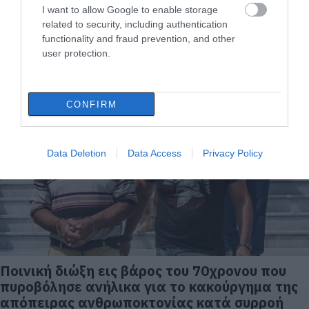
I want to allow Google to enable storage
related to security, including authentication
Trannos: Νέα σύλληψη του τράπερ –
functionality and fraud prevention, and other
Κατηγορείται ξανά για παράνομη
user protection.
οπλοκατοχή
25.11.2022 | 20:20
CONFIRM
Data Deletion
Data Access
Privacy Policy
Ποινική διώξη εις βάρος του 70χρονου που
πυροβόλησε ανήλικα για το κακούργημα της
απόπειρας ανθρωποκτονίας κατά συρροή